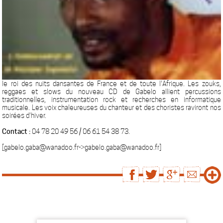
le roi des nuits dansantes de France et de toute l'Afrique. Les zouks,
reggaes et slows du nouveau CD de Gabelo allient percussions
traditionnelles, instrumentation rock et recherches en informatique
musicale. Les voix chaleureuses du chanteur et des choristes raviront nos
soirées d'hiver.
Contact :
04 78 20 49 56 / 06 61 54 38 73.
[gabelo.gaba@wanadoo.fr->gabelo.gaba@wanadoo.fr]