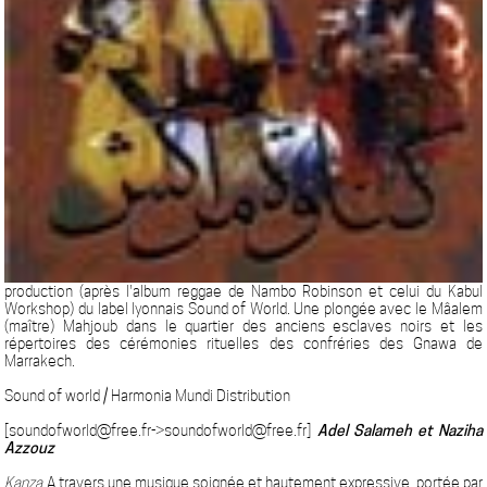
production (après l'album reggae de Nambo Robinson et celui du Kabul
Workshop) du label lyonnais Sound of World. Une plongée avec le Mâalem
(maître) Mahjoub dans le quartier des anciens esclaves noirs et les
répertoires des cérémonies rituelles des confréries des Gnawa de
Marrakech.
Sound of world / Harmonia Mundi Distribution
[soundofworld@free.fr->soundofworld@free.fr]
Adel Salameh et Naziha
Azzouz
Kanza
A travers une musique soignée et hautement expressive, portée par