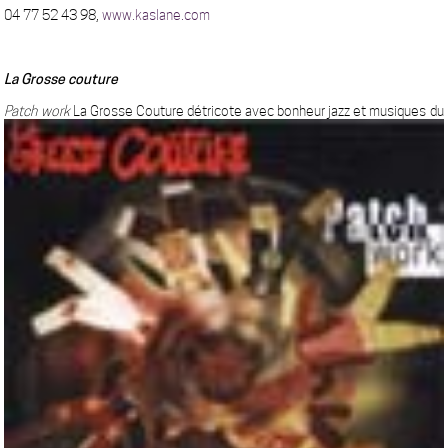
04 77 52 43 98,
www.kaslane.com
La Grosse couture
Patch work
La Grosse Couture détricote avec bonheur jazz et musiques du