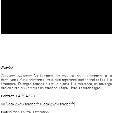
Evasion
Etranges étrangers
Six femmes, six voix qui nous emmènent à la
découverte d'une polyphonie issue d'un répertoire traditionnel et liée à la
littérature. Étranges étrangers est un hymne à la tolérance, un mélange
des cultures, six voix qui s'unissent pour faire vibrer les métissages.
Contact :
04 75 42 78 33
ou [vocal26@wanadoo.fr->vocal26@wanadoo.fr]
Distribution:
l'Autre Distribution