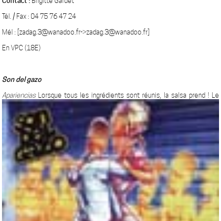
Contact :
Brigitte Gardet
Tél. / Fax : 04 75 76 47 24
Mél : [zadag.3@wanadoo.fr->zadag.3@wanadoo.fr]
En VPC (18E)
Son del gazo
Apariencias
Lorsque tous les ingrédients sont réunis, la salsa prend ! Le