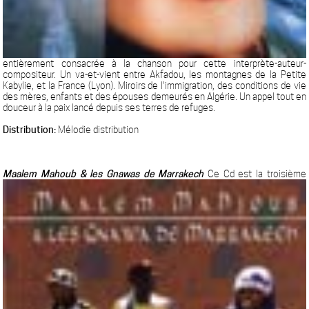
entièrement consacrée à la chanson pour cette interprète-auteur-
compositeur. Un va-et-vient entre Akfadou, les montagnes de la Petite
Kabylie, et la France (Lyon). Miroirs de l'immigration, des conditions de vie
des mères, enfants et des épouses demeurés en Algérie. Un appel tout en
douceur à la paix lancé depuis ses terres de refuges.
Distribution:
Mélodie distribution
Maalem Mahoub & les Gnawas de Marrakech
Ce Cd est la troisième