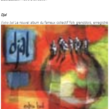
Djal
Extra bal
Le nouvel album du fameux collectif folk grenoblois, enregistré