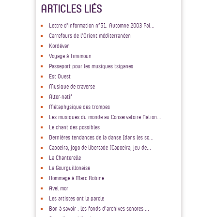
ARTICLES LIÉS
Lettre d'information n°51. Automne 2003 Pai...
Carrefours de l'Orient méditerranéen
Kordévan
Voyage à Timimoun
Passeport pour les musiques tsiganes
Est Ouest
Musique de traverse
Alter-natif
Métaphysique des trompes
Les musiques du monde au Conservatoire Nation...
Le chant des possibles
Dernières tendances de la danse (dans les so...
Capoeira, jogo de libertade (Capoeira, jeu de...
La Chanterelle
La Gourguillonaise
Hommage à Marc Robine
Avel mor
Les artistes ont la parole
Bon à savoir : les fonds d'archives sonores ...