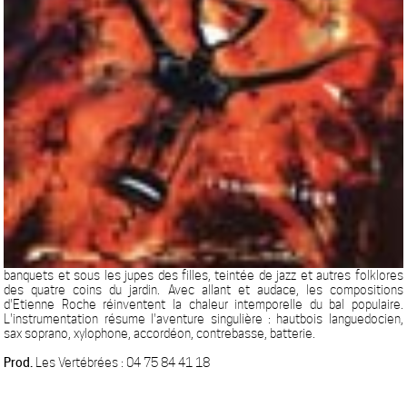
banquets et sous les jupes des filles, teintée de jazz et autres folklores
des quatre coins du jardin. Avec allant et audace, les compositions
d'Etienne Roche réinventent la chaleur intemporelle du bal populaire.
L'instrumentation résume l'aventure singulière : hautbois languedocien,
sax soprano, xylophone, accordéon, contrebasse, batterie.
Prod.
Les Vertébrées : 04 75 84 41 18