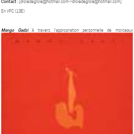
Contact :
[droledegrole@hotmail.com->droledegrole@hotmail.com]
En VPC (13E)
Mango Gadzi
A travers l'appropriation personnelle de morceaux