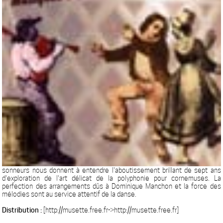
sonneurs nous donnent à entendre l'aboutissement brillant de sept ans
d'exploration de l'art délicat de la polyphonie pour cornemuses. La
perfection des arrangements dûs à Dominique Manchon et la force des
mélodies sont au service attentif de la danse.
Distribution :
[http://musette.free.fr->http://musette.free.fr]