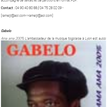
accompagné de textes et de partitions en format PDF.
Contact :
04 90 40 80 88 / 04 75 28 02 09 -
[rameljl@aol.com->rameljl@aol.com]
Gabelo
Ama ama 200%
L'ambassadeur de la musique togolaise à Lyon est aussi