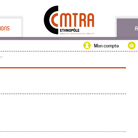
IONS
A
Mon compte
on