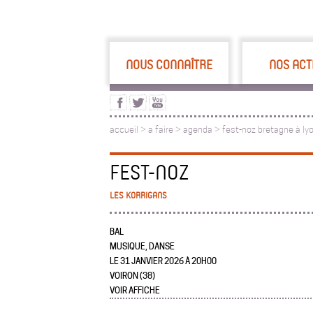
NOUS CONNAÎTRE
NOS ACT
accueil
>
a faire
>
agenda >
fest-noz bretagne à ly
FEST-NOZ
LES KORRIGANS
BAL
MUSIQUE, DANSE
LE 31 JANVIER 2026 À 20H00
VOIRON (38)
VOIR AFFICHE