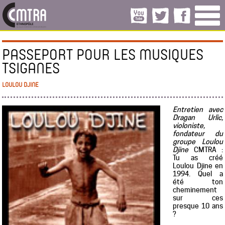
PASSEPORT POUR LES MUSIQUES
TSIGANES
LOULOU DJINE
Entretien avec
Dragan Urlic,
violoniste,
fondateur du
groupe Loulou
Djine
CMTRA :
Tu as créé
Loulou Djine en
1994. Quel a
été ton
cheminement
sur ces
presque 10 ans
?