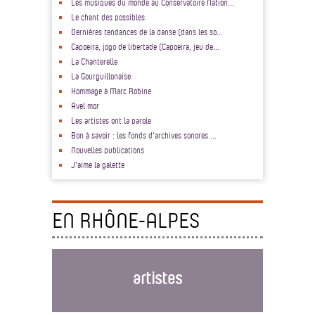
Les musiques du monde au Conservatoire Nation...
Le chant des possibles
Dernières tendances de la danse (dans les so...
Capoeira, jogo de libertade (Capoeira, jeu de...
La Chanterelle
La Gourguillonaise
Hommage à Marc Robine
Avel mor
Les artistes ont la parole
Bon à savoir : les fonds d'archives sonores ...
Nouvelles publications
J'aime la galette
EN RHÔNE-ALPES
artistes