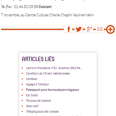
Tél./fax : 01.44.52.03.39
Concert
7 novembre, au Centre Culturel Charlie Chaplin Vaulx-en-Velin
ARTICLES LIÉS
Lettre d'information n°51. Automne 2003 Pai...
Carrefours de l'Orient méditerranéen
Kordévan
Voyage à Timimoun
Passeport pour les musiques tsiganes
Est Ouest
Musique de traverse
Alter-natif
Métaphysique des trompes