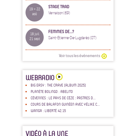
STAGE TRAD
19 > 22
Vernaison (69)
aoû
FEMMES DE...?
18 juil
Saint-Etienne-De-Lugdarès (07)
21 sept
Voir tous les événements
WEBRADIO
BIG EASY : THE CRAVE (ALBUM 2025)
PLANÈTE BOLINGO : ABELITO
CÉVENNES : LE PAYS DE CÈZE : PASTRES D...
COURS DE BALAFON GUINÉEN AVEC YÉLIKE C...
WANGA : LIBERTÉ 42.15
VIDÉO À LA UNE