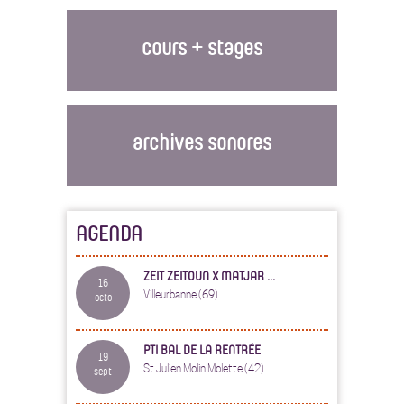
cours + stages
archives sonores
AGENDA
ZEIT ZEITOUN X MATJAR ...
16
Villeurbanne (69)
octo
PTI BAL DE LA RENTRÉE
19
St Julien Molin Molette (42)
sept