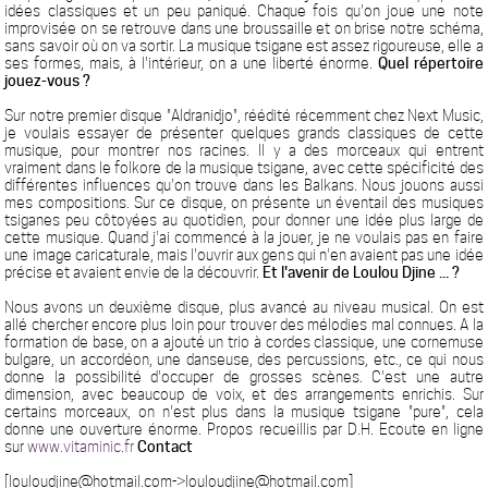
idées classiques et un peu paniqué. Chaque fois qu'on joue une note
improvisée on se retrouve dans une broussaille et on brise notre schéma,
sans savoir où on va sortir. La musique tsigane est assez rigoureuse, elle a
ses formes, mais, à l'intérieur, on a une liberté énorme.
Quel répertoire
jouez-vous ?
Sur notre premier disque "Aldranidjo", réédité récemment chez Next Music,
je voulais essayer de présenter quelques grands classiques de cette
musique, pour montrer nos racines. Il y a des morceaux qui entrent
vraiment dans le folkore de la musique tsigane, avec cette spécificité des
différentes influences qu'on trouve dans les Balkans. Nous jouons aussi
mes compositions. Sur ce disque, on présente un éventail des musiques
tsiganes peu côtoyées au quotidien, pour donner une idée plus large de
cette musique. Quand j'ai commencé à la jouer, je ne voulais pas en faire
une image caricaturale, mais l'ouvrir aux gens qui n'en avaient pas une idée
précise et avaient envie de la découvrir.
Et l'avenir de Loulou Djine ... ?
Nous avons un deuxième disque, plus avancé au niveau musical. On est
allé chercher encore plus loin pour trouver des mélodies mal connues. A la
formation de base, on a ajouté un trio à cordes classique, une cornemuse
bulgare, un accordéon, une danseuse, des percussions, etc., ce qui nous
donne la possibilité d'occuper de grosses scènes. C'est une autre
dimension, avec beaucoup de voix, et des arrangements enrichis. Sur
certains morceaux, on n'est plus dans la musique tsigane "pure", cela
donne une ouverture énorme. Propos recueillis par D.H. Ecoute en ligne
sur
www.vitaminic.fr
Contact
[louloudjine@hotmail.com->louloudjine@hotmail.com]