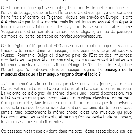
C'est une musique qui rassemble ; le leitmotiv de cette musique est
l'envie de bouger, d'oublier les différences. C'est vrai qu'il y a une sorte de
haine "raciale" contre les Tsiganes ; depuis leur arrivée en Europe, ils ont
été chassés par tout le monde, mais ils ont toujours essayé d'intégrer à
leur musique des influences des pays où ils se sont installés. L'ex-
Yougoslavie est un carrefour culturel, des religions, un lieu de passage
d'armées, qui porte les traces de nombreux envahisseurs.
Cette région a été, pendant 500 ans sous domination turque. Il y a des
traces ottomanes dans la musique, mais aussi des pays orthodoxes
(Russie, Roumanie, Bulgarie), d'autres pays de l'Est et des influences
occidentales. Le pays était communiste, mais assez ouvert à toutes les
influences musicales, ce qui fait un mélange de l'Occident, de l'Est, et de
l'Orient, que l'on retrouve dans la musique tsigane.
Le passage de la
musique classique à la musique tsigane était-il facile ?
J'ai commencé à faire de la musique classique assez jeune ; j'ai été au
Conservatoire national, à l'Opéra national et à l'Orchestre philharmonique.
La volonté de s'éloigner du thème, d'avoir une liberté d'expression, m'a
attiré vers les musiques improvisées. En musique classique, on ne peut
être qu'interprète, dans le cadre d'une partition. Les musiques improvisées
et donc la musique tsigane nous donnent une certaine liberté ; on ne peut
jamais faire exactement la même chose, c'est une musique qui joue
beaucoup avec les sentiments, et selon qu'on se sente triste ou joyeux,
les improvisations sont différentes.
Ce passage n'était pas évident, dans ma tête j'étais assez bloqué par les