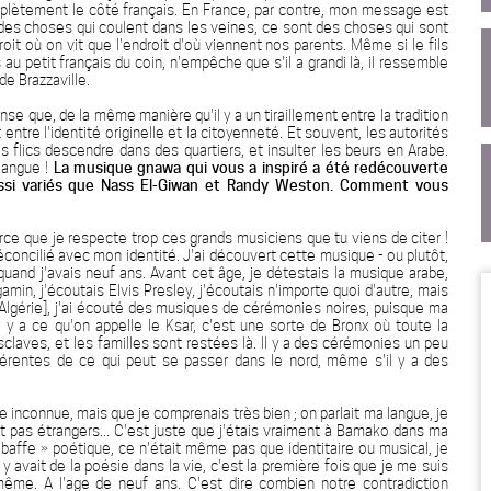
mplètement le côté français. En France, par contre, mon message est
as des choses qui coulent dans les veines, ce sont des choses qui sont
roit où on vit que l'endroit d'où viennent nos parents. Même si le fils
 au petit français du coin, n'empêche que s'il a grandi là, il ressemble
de Brazzaville.
se que, de la même manière qu'il y a un tiraillement entre la tradition
t entre l'identité originelle et la citoyenneté. Et souvent, les autorités
 flics descendre dans des quartiers, et insulter les beurs en Arabe.
langue !
La musique gnawa qui vous a inspiré a été redécouverte
ussi variés que Nass El-Giwan et Randy Weston. Comment vous
rce que je respecte trop ces grands musiciens que tu viens de citer !
éconcilié avec mon identité. J'ai découvert cette musique - ou plutôt,
- quand j'avais neuf ans. Avant cet âge, je détestais la musique arabe,
amin, j'écoutais Elvis Presley, j'écoutais n'importe quoi d'autre, mais
l'Algérie], j'ai écouté des musiques de cérémonies noires, puisque ma
 y a ce qu'on appelle le Ksar, c'est une sorte de Bronx où toute la
esclaves, et les familles sont restées là. Il y a des cérémonies un peu
férentes de ce qui peut se passer dans le nord, même s'il y a des
 inconnue, mais que je comprenais très bien ; on parlait ma langue, je
t pas étrangers... C'est juste que j'étais vraiment à Bamako dans ma
 baffe » poétique, ce n'était même pas que identitaire ou musical, je
il y avait de la poésie dans la vie, c'est la première fois que je me suis
même. A l'age de neuf ans. C'est dire combien notre contradiction