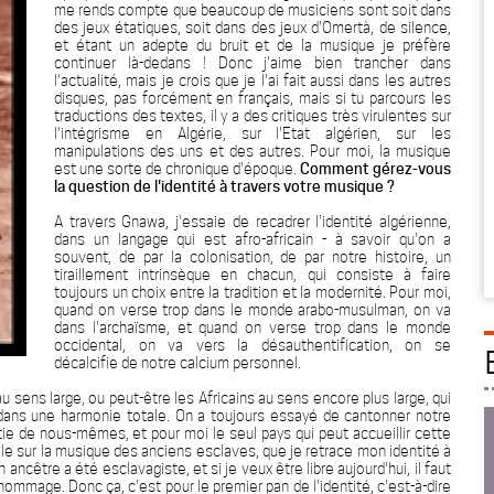
me rends compte que beaucoup de musiciens sont soit dans
des jeux étatiques, soit dans des jeux d'Omertà, de silence,
et étant un adepte du bruit et de la musique je préfère
continuer là-dedans ! Donc j'aime bien trancher dans
l'actualité, mais je crois que je l'ai fait aussi dans les autres
disques, pas forcément en français, mais si tu parcours les
traductions des textes, il y a des critiques très virulentes sur
l'intégrisme en Algérie, sur l'Etat algérien, sur les
manipulations des uns et des autres. Pour moi, la musique
est une sorte de chronique d'époque.
Comment gérez-vous
la question de l'identité à travers votre musique ?
A travers Gnawa, j'essaie de recadrer l'identité algérienne,
dans un langage qui est afro-africain - à savoir qu'on a
souvent, de par la colonisation, de par notre histoire, un
tiraillement intrinsèque en chacun, qui consiste à faire
toujours un choix entre la tradition et la modernité. Pour moi,
quand on verse trop dans le monde arabo-musulman, on va
dans l'archaïsme, et quand on verse trop dans le monde
occidental, on va vers la désauthentification, on se
décalcifie de notre calcium personnel.
u sens large, ou peut-être les Africains au sens encore plus large, qui
té dans une harmonie totale. On a toujours essayé de cantonner notre
ie de nous-mêmes, et pour moi le seul pays qui peut accueillir cette
aille sur la musique des anciens esclaves, que je retrace mon identité à
ncêtre a été esclavagiste, et si je veux être libre aujourd'hui, il faut
 hommage. Donc ça, c'est pour le premier pan de l'identité, c'est-à-dire