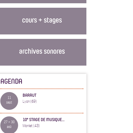
cours + stages
archives sonores
AGENDA
BARRUT
11
Lyon (69)
sept
10° STAGE DE MUSIQUE...
27 > 30
Monlet (43)
aoû