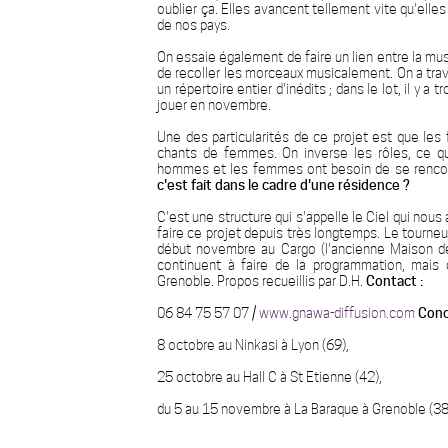
oublier ça. Elles avancent tellement vite qu'el
de nos pays.
On essaie également de faire un lien entre la mus
de recoller les morceaux musicalement. On a trav
un répertoire entier d'inédits ; dans le lot, il y 
jouer en novembre.
Une des particularités de ce projet est que l
chants de femmes. On inverse les rôles, ce qui
hommes et les femmes ont besoin de se rencontr
c'est fait dans le cadre d'une résidence ?
C'est une structure qui s'appelle le Ciel qui nous 
faire ce projet depuis très longtemps. Le tourneur
début novembre au Cargo (l'ancienne Maison de
continuent à faire de la programmation, mais d
Grenoble. Propos recueillis par D.H.
Contact :
06 84 75 57 07 /
www.gnawa-diffusion.com
Conc
8 octobre au Ninkasi à Lyon (69),
25 octobre au Hall C à St Etienne (42),
du 5 au 15 novembre à La Baraque à Grenoble (38