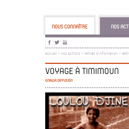
NOUS CONNAÎTRE
NOS ACT
accueil
>
nos actions
>
lettres d'information
>
lett
VOYAGE À TIMIMOUN
GNAWA DIFFUSION