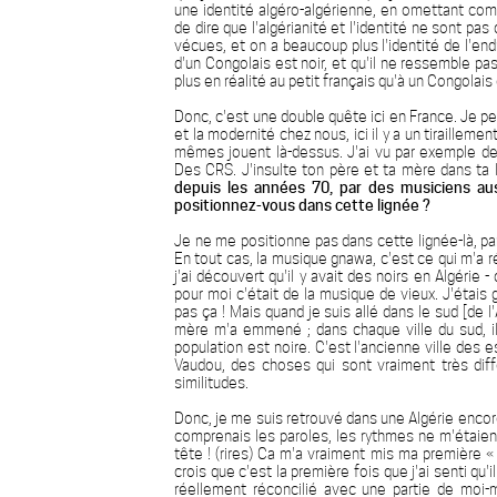
une identité algéro-algérienne, en omettant co
de dire que l'algérianité et l'identité ne sont p
vécues, et on a beaucoup plus l'identité de l'end
d'un Congolais est noir, et qu'il ne ressemble pas
plus en réalité au petit français qu'à un Congolais 
Donc, c'est une double quête ici en France. Je pen
et la modernité chez nous, ici il y a un tiraillemen
mêmes jouent là-dessus. J'ai vu par exemple des
Des CRS. J'insulte ton père et ta mère dans ta 
depuis les années 70, par des musiciens a
positionnez-vous dans cette lignée ?
Je ne me positionne pas dans cette lignée-là, pa
En tout cas, la musique gnawa, c'est ce qui m'a r
j'ai découvert qu'il y avait des noirs en Algérie 
pour moi c'était de la musique de vieux. J'étais g
pas ça ! Mais quand je suis allé dans le sud [de 
mère m'a emmené ; dans chaque ville du sud, il
population est noire. C'est l'ancienne ville des 
Vaudou, des choses qui sont vraiment très dif
similitudes.
Donc, je me suis retrouvé dans une Algérie encore
comprenais les paroles, les rythmes ne m'étaien
tête ! (rires) Ca m'a vraiment mis ma première «
crois que c'est la première fois que j'ai senti qu'
réellement réconcilié avec une partie de moi-