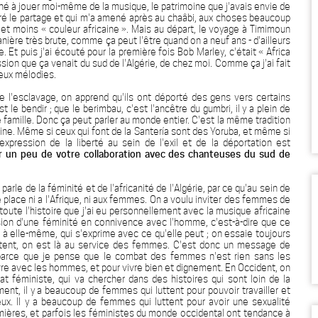
né à jouer moi-même de la musique, le patrimoine que j'avais envie de
spiré le partage et qui m'a amené après au chaâbi, aux choses beaucoup
et moins « couleur africaine ». Mais au départ, le voyage à Timimoun
 manière très brute, comme ça peut l'être quand on a neuf ans - d'ailleurs
 Et puis j'ai écouté pour la première fois Bob Marley, c'était « Africa
ssion que ça venait du sud de l'Algérie, de chez moi. Comme ça j'ai fait
deux mélodies.
de l'esclavage, on apprend qu'ils ont déporté des gens vers certains
 le bendir ; que le berimbau, c'est l'ancêtre du gumbri, il y a plein de
e famille. Donc ça peut parler au monde entier. C'est la même tradition
veine. Même si ceux qui font de la Santería sont des Yoruba, et même si
pression de la liberté au sein de l'exil et de la déportation est
er un peu de votre collaboration avec des chanteuses du sud de
arle de la féminité et de l'africanité de l'Algérie, par ce qu'au sein de
de place ni a l'Afrique, ni aux femmes. On a voulu inviter des femmes de
 toute l'histoire que j'ai eu personnellement avec la musique africaine
sion d'une féminité en connivence avec l'homme, c'est-à-dire que ce
e à elle-même, qui s'exprime avec ce qu'elle peut ; on essaie toujours
ntent, on est là au service des femmes. C'est donc un message de
, parce que je pense que le combat des femmes n'est rien sans les
re avec les hommes, et pour vivre bien et dignement. En Occident, on
t féministe, qui va chercher dans des histoires qui sont loin de la
nt, il y a beaucoup de femmes qui luttent pour pouvoir travailler et
deux. Il y a beaucoup de femmes qui luttent pour avoir une sexualité
emières, et parfois les féministes du monde occidental ont tendance à