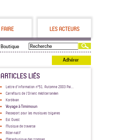
 FAIRE
LES ACTEURS
Boutique
Adhérer
ARTICLES LIÉS
Lettre d'information n°51. Automne 2003 Pai...
Carrefours de l'Orient méditerranéen
Kordévan
Voyage à Timimoun
Passeport pour les musiques tsiganes
Est Ouest
Musique de traverse
Alter-natif
Métaphysique des trompes