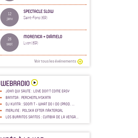
SPECTACLE SLOW
12
Saint-Fons (69)
janv
MORENICA + DIÁMELO
26
Lyon (69)
sept
Voir tous les événements
WEBRADIO
JOHN QUI SAUTE : LOVE DON'T COME EASY
BANITSA : PERCHEMLIYSKATA
DJ KUNTA : SOOM T - WHAT DO I DO (PROD. ...
MERLINE : POLSKA EFTER NÄKTERGAL
LOS BURRITOS SANTOS : CUMBIA DE LA VENGA...