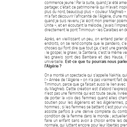
commence jeune ! Par la suite, quand j'ai été ame
partager, c'était ce patrimoine-là qui m'avait in
plus du nord, beaucoup plus « couleur Maghreb » 
m'a fait découvrir l'africanité de l'Algérie, d'une
quand je suis revenu j'ai écrit mon premier poème.
Unite », et en écoutant la mélodie, j'avais l'impre
directement le pont Timimoun - les Caraïbes en 
Après, en vieillissant un peu, on entend parler 
endroits, on se rend compte que le pandeiro, c'est
choses qui font dire que tout ça, c'est une grand
: le gospel, le gnawi, la Santería, c'est la même 
les gnawis sont des Bambara et des Hausa, l'ex
universelle.
Est-ce que tu pourrais nous parl
l'Algérie ?
On a monté un spectacle qui s'appelle Nakhla, qui p
l'« Année de l'Algérie » on n'a pas vraiment fait 
Timimoun, parce que ça faisait aussi le lien avec
du Maghreb. Cette création est d'abord l'expres
n'est pas une féminité qui est toute seule, livré
de porter la voix des femmes quand elles cha
soutien pour les Algériens et les Algériennes
hommes ; si les femmes se battent c'est pour viv
assiste parfois à une dérive complète du comba
condition de la femme dans le monde ; actuelleme
faire un enfant sans avoir à choisir entre les 
normale, qui luttent encore pour leur libertés pr