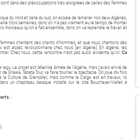
les sont dans des préoccupations très éloignées de celles des femmes
ique du nord et celle du sud, on essaie de remarier nos deux Algéries,
aillé trois semaines, donc on n'a pas vraiment eu le temps de monter
a trois morceaux qu'on a fait ensemble, donc on va reprendre le travail et
es femmes chantent des chants d'hommes, et que nous chantons des
 est assez révolutionnaire chez nous [en Algérie]. En Algérie, les
er. Chez nous, cette rencontre n'est pas aussi évidente qu'ici.
Ca
a reçu. Le projet est labellisé Année de l'Algérie, mais j'avais envie de
 de Gnawa, Tabata Tour, va faire tourner le spectacle. On joue dix fois
 la Culture de Grenoble), mais comme le Cargo est en travaux, ils
ans un chapiteau baraque installé sur le site Bouchayer-Viallet à
erts :
).