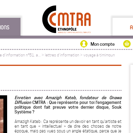
IONS
A
Mon compte
re d'information n°51. a...
>
lettres d'information
>
voyage à timimoun
Enretien avec Amazigh Kateb, fondateur de Gnawa
Diffusion
CMTRA : Que représente pour toi l'engagement
politique dont fait preuve votre dernier disque, Souk
Système ?
Amazigh Kateb : Ca représente un devoir en tant qu'artiste et
en tant que « intellectuel » de dire des choses de notre
époque, mais pas vues sous un angle étatique, parce que je