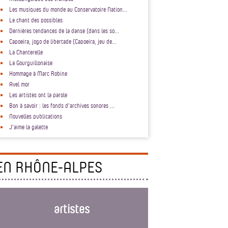
Les musiques du monde au Conservatoire Nation...
Le chant des possibles
Dernières tendances de la danse (dans les so...
Capoeira, jogo de libertade (Capoeira, jeu de...
La Chanterelle
La Gourguillonaise
Hommage à Marc Robine
Avel mor
Les artistes ont la parole
Bon à savoir : les fonds d'archives sonores ...
Nouvelles publications
J'aime la galette
EN RHÔNE-ALPES
artistes