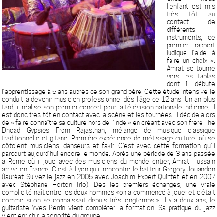
l’enfant est mis
très tôt au
contact de
différents
instruments, ce
premier rapport
ludique l’aide à
faire un choix ».
Amrat se tourne
vers les tablas
dont il débute
l’apprentissage à 5 ans auprès de son grand père. Cette étude intensive le
conduit à devenir musicien professionnel dès l’âge de 12 ans. Un an plus
tard, il réalise son premier concert pour la télévision nationale indienne, il
est donc très tôt en contact avec la scène et les tournées. Il décide alors
de « faire connaître sa culture hors de l’Inde » en créant avec son frère The
Dhoad Gypsies From Rajasthan, mélange de musique classique
traditionnelle et gitane. Première expérience de métissage culturel où se
côtoient musiciens, danseurs et fakir. C’est avec cette formation qu’il
parcourt aujourd’hui encore le monde. Après une période de 3 ans passée
à Rome où il joue avec des musiciens du monde entier, Amrat Hussain
arrive en France. C’est à Lyon qu’il rencontre le batteur Gregory Jouandon
(lauréat Suivez le jazz en 2005 avec Joachim Expert Quintet et en 2007
avec Stéphane Horton Trio). Dès les premiers échanges, une vraie
complicité naît entre les deux hommes «on a commencé à jouer et c’était
comme si on se connaissait depuis très longtemps ». Il y a deux ans, le
guitariste Yves Perrin vient compléter la formation. Sa pratique du jazz
vient enrichir la sonorité du groupe.