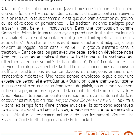
A la croisée des influences entre jazz et musique indienne le trio opère
une vraie fusion. « Il y a surtout des créations, chacun apporte son univers
puis on retravaille tous ensemble, c’est quelque part la création du groupe,
qui se développe en permanence ». La tradition indienne s’adapte pour
laisser la part belle à l’improvisation. Dans une composition comme
Complete Rythm la tournure des cycles prend une tout autre couleur où
les khali et sam sont volontairement joués et interprétés comme les
autres talis*. Des chants indiens sont aussi directement adaptés, le raga
devient un reggae indien dans « Ao Gi », le groove s’installe dans la
tradition. « Dans ce cas, on part avec une base, après on développe notre
émotion, sans rester vraiment dans le traditionnel ». La synthèse est
effectuée avec une volonté de tranculturalité, l’expérimentation est au
service d’un dépassement de la tradition. Un monde musical nouveau
s’offre à l’auditeur, les sonorités douces et énergiques amènent une
atmosphère méditative. Une nappe sonore enveloppe le public pour une
expérience sensorielle envoûtante. « Quand on joue ensemble sur scène,
le public sent bien que nous éprouvons du plaisir, nous vivons vraiment
notre musique, notre feeling vient de la complicité et de notre créativité ».
Amrat Hussain toujours en quête de rencontres rêve maintenant de faire
découvrir sa musique en Inde.
Propos recueillis par P.B. et V.B.
* Les « talis
» sont les temps forts d’une phrase musicale, ils sont donc accentués.
Les « khalis » sont les temps faibles, le percussionniste ne les accentue
pas, il étouffe la résonance naturelle de son instrument. Source The
Essential Guide to Starting on Tabla de Pete Lockett.