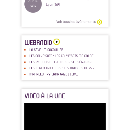
29 > 30
Lyon (69)
octo
Voir tous les événements
WEBRADIO
LA SÈVE : MICOCOULIER
LES CALYP'SOTS : LES CALYP'SOTS ME CALDE...
LES PYTHONS DE LA FOURNAISE : SÉGA GRAN...
LES BEAUX TAILLEURS : LES MAISONS DE PAP...
MAHALEB : AYILANA GAZOZ (LIVE)
VIDÉO À LA UNE