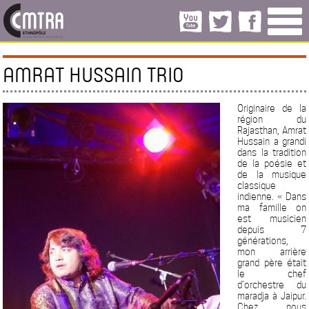
AMRAT HUSSAIN TRIO
Originaire de la
région du
Rajasthan, Amrat
Hussain a grandi
dans la tradition
de la poésie et
de la musique
classique
indienne. « Dans
ma famille on
est musicien
depuis 7
générations,
mon arrière
grand père était
le chef
d’orchestre du
maradja à Jaipur.
Chez nous