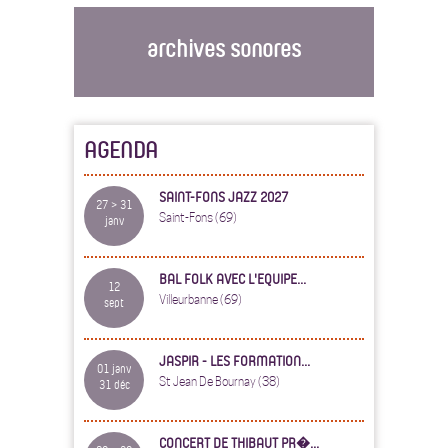
archives sonores
AGENDA
SAINT-FONS JAZZ 2027
27 > 31
Saint-Fons (69)
janv
BAL FOLK AVEC L'EQUIPE...
12
Villeurbanne (69)
sept
JASPIR - LES FORMATION...
01 janv
St Jean De Bournay (38)
31 déc
CONCERT DE THIBAUT PR�...