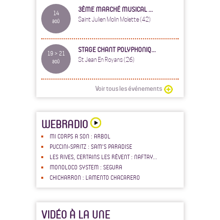
3ÈME MARCHÉ MUSICAL ...
14
Saint Julien Molin Molette (42)
aoû
STAGE CHANT POLYPHONIQ...
19 > 21
St Jean En Royans (26)
aoû
Voir tous les événements
WEBRADIO
MI CORPS A SON : ARBOL
PUCCINI-SPRITZ : SAM'S PARADISE
LES RIVES, CERTAINS LES RÊVENT : NAFTAY...
MONOLOCO SYSTEM : SEGURA
CHICHARRON : LAMENTO CHACARERO
VIDÉO À LA UNE