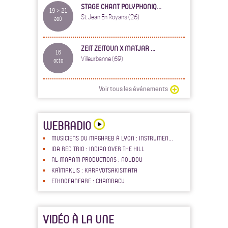
STAGE CHANT POLYPHONIQ...
19 > 21
St Jean En Royans (26)
aoû
ZEIT ZEITOUN X MATJAR ...
16
Villeurbanne (69)
octo
Voir tous les événements
WEBRADIO
MUSICIENS DU MAGHREB À LYON : INSTRUMEN...
IDA RED TRIO : INDIAN OVER THE HILL
AL-MARAM PRODUCTIONS : AOUDOU
KAÏMAKLIS : KARAVOTSAKISMATA
ETHNOFANFARE : CHAMBACU
VIDÉO À LA UNE