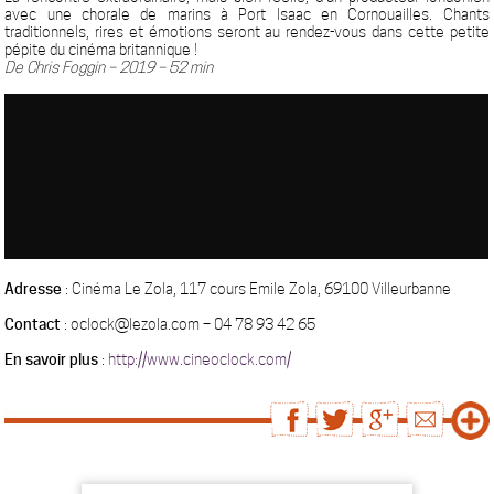
avec une chorale de marins à Port Isaac en Cornouailles. Chants
traditionnels, rires et émotions seront au rendez-vous dans cette petite
pépite du cinéma britannique !
De Chris Foggin – 2019 – 52 min
Adresse
: Cinéma Le Zola, 117 cours Emile Zola, 69100 Villeurbanne
Contact
: oclock@lezola.com – 04 78 93 42 65
En savoir plus
:
http://www.cineoclock.com/