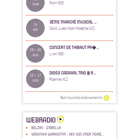
Riom (63)
nove
3ÈME MARCHÉ MUSICAL ...
14
Saint Julien Molin Molette (42)
aoû
CONCERT DE THIBAUT PR�...
29 > 30
Lyon (69)
octo
DIOGO CADAVAL TRIO @ R...
15 > 17
Roanne (42)
octo
Voir tous les événements
WEBRADIO
BELZAII : IZABELLA
VERONIKA WARKENTIN : HEY GIDI (MER NOIRE...