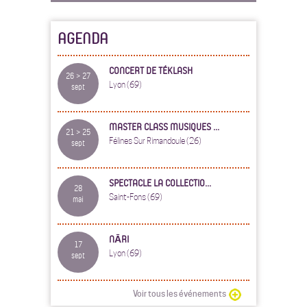
AGENDA
CONCERT DE TÉKLASH
26 > 27
Lyon (69)
sept
MASTER CLASS MUSIQUES ...
21 > 25
Félines Sur Rimandoule (26)
sept
SPECTACLE LA COLLECTIO...
28
Saint-Fons (69)
mai
NĀRI
17
Lyon (69)
sept
Voir tous les événements