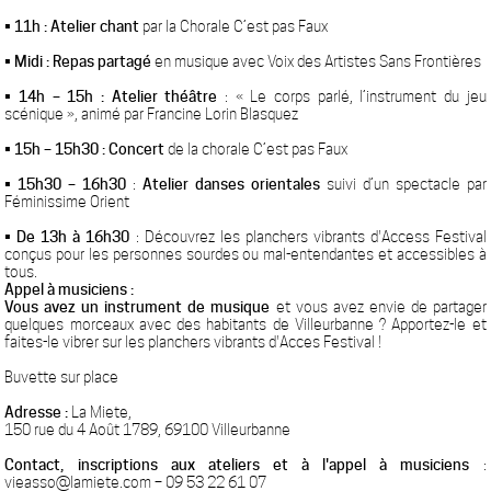
• 11h : Atelier chant
par la Chorale C’est pas Faux
• Midi :
Repas partagé
en musique avec Voix des Artistes Sans Frontières
• 14h – 15h :
Atelier théâtre
: « Le corps parlé, l’instrument du jeu
scénique », animé par Francine Lorin Blasquez
• 15h – 15h30 :
Concert
de la chorale C’est pas Faux
• 15h30 – 16h30
:
Atelier danses orientales
suivi d’un spectacle par
Féminissime Orient
• De 13h à 16h30
:
Découvrez les planchers vibrants
d'Access Festival
conçus pour les personnes sourdes ou mal-entendantes et accessibles à
tous.
Appel à musiciens :
Vous avez un instrument de musique
et vous avez envie de partager
quelques morceaux avec des habitants de Villeurbanne ? Apportez-le et
faites-le vibrer sur les planchers vibrants d'Acces Festival
!
Buvette sur place
Adresse
:
L
a Miete,
150 rue du 4 Août 1789, 69100 Villeurbanne
Contact, inscriptions aux ateliers et à l'appel à musiciens
:
vieasso@lamiete.com – 09 53 22 61 07