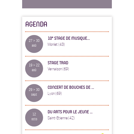
AGENDA
10° STAGE DE MUSIQUE...
27 > 30
Monlet (43)
aoû
STAGE TRAD
19 > 22
Vernaison (69)
aoû
CONCERT DE BOUCHES DE ...
29 > 30
Lyon (69)
sept
DU ARTS POUR LE JEUNE ...
12
Saint-Etienne (42)
octo