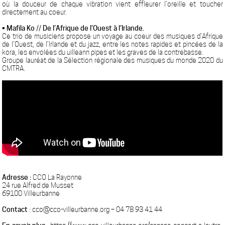
où la douceur de chaque vibration vient effleurer l’oreille et toucher
directement au coeur.
• Mafila Ko // De l’Afrique de l’Ouest à l’Irlande.
Ce trio de musiciens propose un voyage au coeur des musiques d’Afrique
de l’Ouest, de l’Irlande et du jazz, entre les notes rapides et pincées de la
kora, les envolées du uilleann pipes et les graves de la contrebasse.
Groupe lauréat de la Sélection régionale des musiques du monde 2020 du
CMTRA.
Adresse :
CCO La Rayonne
24 rue Alfred de Musset
69100 Villeurbanne
Contact
: cco@cco-villeurbanne.org – 04 78 93 41 44