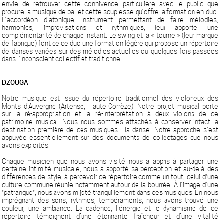
envie de retrouver cette connivence particulière avec le public que
procure la musique de bal et cette souplesse qu’offre la formation en duo.
L’accordéon diatonique, instrument permettant de faire mélodies,
harmonies, improvisations et rythmiques, leur apporte une
complémentarité de chaque instant. Le swing et la « tourne » (leur marque
de fabrique) font de ce duo une formation légère qui propose un répertoire
de danses variées sur des mélodies actuelles ou quelques fois passées
dans l’inconscient collectif et traditionnel.
DZOUGA
Notre musique est issue du répertoire traditionnel des violoneux des
Monts d’Auvergne (Artense, Haute-Corrèze). Notre projet musical porte
sur la ré-appropriation et la ré-interprétation à deux violons de ce
patrimoine musical. Nous nous sommes attachés à conserver intact la
destination première de ces musiques : la danse. Notre approche s’est
appuyée essentiellement sur des documents de collectages que nous
avons exploités.
Chaque musicien que nous avons visité nous a appris à partager une
certaine intimité musicale, nous a apporté sa perception et au-delà des
différences de style, à percevoir ce répertoire comme un tout, celui d'une
culture commune réunie notamment autour de la bourrée. À l’image d’une
"patranque", nous avons mijoté tranquillement dans ces musiques. En nous
imprégnant des sons, rythmes, tempéraments, nous avons trouvé une
couleur, une ambiance. La cadence, l’énergie et le dynamisme de ce
répertoire témoignent d’une étonnante fraîcheur et d’une vitalité