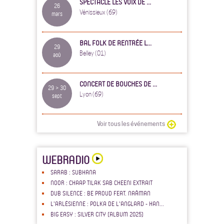
SPECTACLE LES VOIX DE ...
26
Vénissieux (69)
mars
BAL FOLK DE RENTRÉE L...
29
Belley (01)
aoû
CONCERT DE BOUCHES DE ...
29 > 30
Lyon (69)
sept
Voir tous les événements
WEBRADIO
SARAB : SUBHANA
NOOR : CHAAP TILAK SAB CHEENI EXTRAIT
DUB SILENCE : BE PROUD FEAT. NAÂMAN
L'ARLÉSIENNE : POLKA DE L'ANGLARD - HAN...
BIG EASY : SILVER CITY (ALBUM 2025)