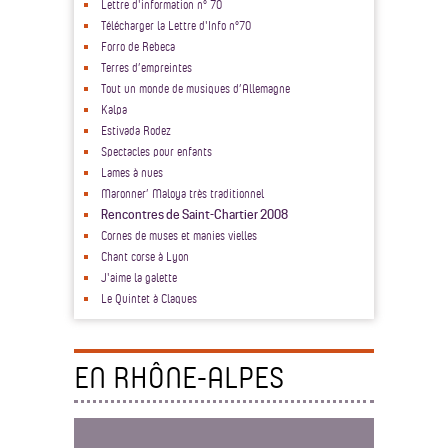
Lettre d'information n° 70
Télécharger la Lettre d'Info n°70
Forro de Rebeca
Terres d’empreintes
Tout un monde de musiques d’Allemagne
Kalpa
Estivada Rodez
Spectacles pour enfants
Lames à nues
Maronner’ Maloya très traditionnel
Rencontres de Saint-Chartier 2008
Cornes de muses et manies vielles
Chant corse à Lyon
J'aime la galette
Le Quintet à Claques
EN RHÔNE-ALPES