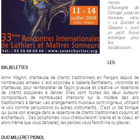
monts
d’Auvergne de
Dzouga jusqu’au
nouveau venu
« Le Quintet à
Claques », voici
un petit focus
artistique pour
les
(re)découvrir…
LES
BALBELETTES
Annik Magnin, chanteuse de chants traditionnels en français depuis de
nombreuses années s´est associée à Isabelle Barthélemy, violoniste et
chanteuse, pour réinterpréter de façon joyeuse et créative un répertoire
de chants populaires à danser. Elles sont toutes les deux auteurs-
compositeurs de nombreuses chansons sur le modèle des airs
traditionnels à danser. Les arrangements musicaux sont originaux, utilisant
la voix comme percussions ou autres instruments... C’est un bal tonique
qui puise son énergie dans le répertoire de chants traditionnels coquins et
enchanteurs... Ces polyphonies vous chatouilleront l’oreille et le coeur, et
alors même que vous danserez, les paroles vous feront rire ou pleurer...
DUO MILLERET PIGNOL