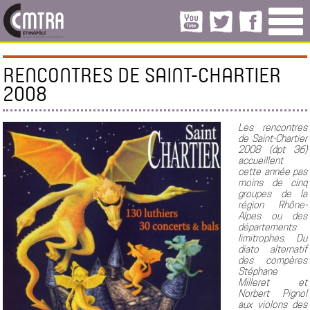
RENCONTRES DE SAINT-CHARTIER
2008
Les rencontres
de Saint-Chartier
2008 (dpt 36)
accueillent
cette année pas
moins de cinq
groupes de la
région Rhône-
Alpes ou des
départements
limitrophes. Du
diato alternatif
des compères
Stéphane
Milleret et
Norbert Pignol
aux violons des