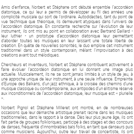
Amis d’enfance, Norbert et Stéphane ont débuté ensemble l’accordéon
diatonique, ce qui leur a permis de développer au fil des années une
complicité musicale qui sort de l’ordinaire. Autodidactes, tant du point de
vue technique que théorique, ils demeurent atypiques dans l’univers de
l’accordéon diatonique. En constante recherche sur l’évolution de leur
instrument, ils ont mis au point en collaboration avec Bertrand Gaillard -
leur luthier - un prototype d’accordéon diatonique leur permettant
d’aborder toutes les musiques en leur laissant une totale liberté de
création. En quête de nouvelles sonorités, le duo emploie cet instrument
traditionnel dans un style contemporain, mêlant l’improvisation à des
créations avant tout mélodiques.
Chercheurs et inventeurs, Norbert et Stéphane contribuent activement à
faire évoluer l’accordéon diatonique en lui donnant une image plus
actuelle. Musicalement, ils ne se sont jamais limités à un style de jeu, à
une approche unique de leur instrument, à une seule influence. Empreinte
d’Europe des Balkans, d’un jazz ethnique, à la croisée des chemins d’une
musique classique ou comtemporaine, aux antipodes d’un élitisme réservé
aux inconditionnels de l’accordéon diatonique, leur musique est « plurielle
».
Norbert Pignol et Stéphane Milleret ont montré, en de nombreuses
occasions que leur démarche artistique prenait racine dans les musiques
traditionnelles, dans le rapport à la danse. Dès leur plus jeune âge, ils ont
fait partie de groupes folkloriques, participé à des stages et des concours
de danses, fréquenté d’innombrables bals folks, en tant que danseurs puis
comme musiciens. Aujourd’hui, outre leur travail de concertiste, ils ont