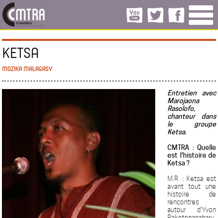
KETSA
MOZIKA MALAGASY
Entretien avec
Marojaona
Rasolofo,
chanteur dans
le groupe
Ketsa.
CMTRA : Quelle
est l'histoire de
Ketsa ?
M.R. : Ketsa est
avant tout une
histoire de
rencontres
autour d'Yvon
Rakotonanahary,