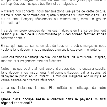
sûr inspirées des musiques traditionnelles malgaches.
A travers nos concerts, nous transmettons une partie de cette culture,
même si nous ne sommes que quatre Malgaches sur huit musiciens. Les
autres sont français, réunionnais ou camerounais, c'est un groupe
international !
Il y a de nombreux groupes de musique malgache en France qui tournent
beaucoup au sein de leur communauté pour des soirées festives et des
bals traditionnels.
En ce qui nous concerne, en plus de toucher le public malgache, nous
voulons faire découvrir notre musique à un public extra-communautaire.
Nous cherchons à partager ce que l'on sait faire : de la musique. Et après,
tant mieux si les gens se mettent à danser...
Notre musique peut vraiment surprendre avec des morceaux a capella,
faire découvrir les instruments traditionnels (kabosy, valiha, sodina) et
dépayser le public en un instant. La musique malgache est multiple et
variée, teintée de diverses influences :
africaines, indiennes, latines... Elle reflète le métissage de notre
communauté.
Quelle place occupe Ketsa aujourd'hui dans le paysage musical
régional et national ?