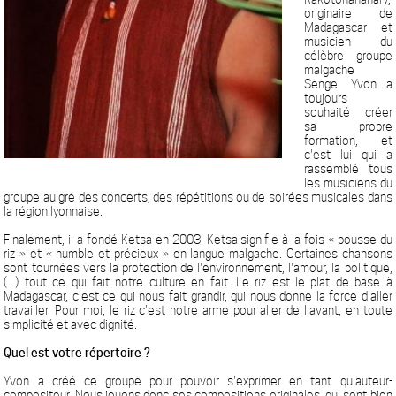
originaire de
Madagascar et
musicien du
célèbre groupe
malgache
Senge. Yvon a
toujours
souhaité créer
sa propre
formation, et
c'est lui qui a
rassemblé tous
les musiciens du
groupe au gré des concerts, des répétitions ou de soirées musicales dans
la région lyonnaise.
Finalement, il a fondé Ketsa en 2003. Ketsa signifie à la fois « pousse du
riz » et « humble et précieux » en langue malgache. Certaines chansons
sont tournées vers la protection de l'environnement, l'amour, la politique,
(...) tout ce qui fait notre culture en fait. Le riz est le plat de base à
Madagascar, c'est ce qui nous fait grandir, qui nous donne la force d'aller
travailler. Pour moi, le riz c'est notre arme pour aller de l'avant, en toute
simplicité et avec dignité.
Quel est votre répertoire ?
Yvon a créé ce groupe pour pouvoir s'exprimer en tant qu'auteur-
compositeur. Nous jouons donc ses compositions originales, qui sont bien