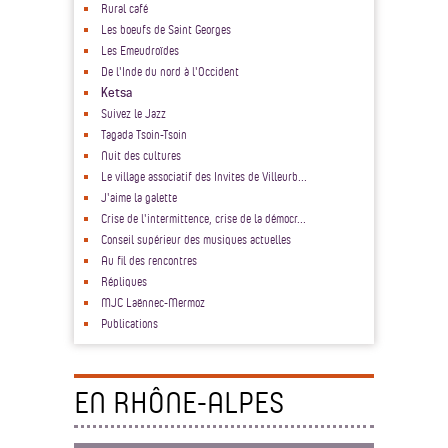
Rural café
Les boeufs de Saint Georges
Les Emeudroïdes
De l'Inde du nord à l'Occident
Ketsa
Suivez le Jazz
Tagada Tsoin-Tsoin
Nuit des cultures
Le village associatif des Invites de Villeurb...
J'aime la galette
Crise de l'intermittence, crise de la démocr...
Conseil supérieur des musiques actuelles
Au fil des rencontres
Répliques
MJC Laënnec-Mermoz
Publications
EN RHÔNE-ALPES