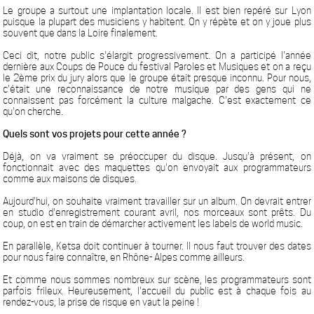
Le groupe a surtout une implantation locale. Il est bien repéré sur Lyon
puisque la plupart des musiciens y habitent. On y répète et on y joue plus
souvent que dans la Loire finalement.
Ceci dit, notre public s'élargit progressivement. On a participé l'année
dernière aux Coups de Pouce du festival Paroles et Musiques et on a reçu
le 2ème prix du jury alors que le groupe était presque inconnu. Pour nous,
c'était une reconnaissance de notre musique par des gens qui ne
connaissent pas forcément la culture malgache. C'est exactement ce
qu'on cherche.
Quels sont vos projets pour cette année ?
Déjà, on va vraiment se préoccuper du disque. Jusqu'à présent, on
fonctionnait avec des maquettes qu'on envoyait aux programmateurs
comme aux maisons de disques.
Aujourd'hui, on souhaite vraiment travailler sur un album. On devrait entrer
en studio d'enregistrement courant avril, nos morceaux sont prêts. Du
coup, on est en train de démarcher activement les labels de world music.
En parallèle, Ketsa doit continuer à tourner. Il nous faut trouver des dates
pour nous faire connaître, en Rhône- Alpes comme ailleurs.
Et comme nous sommes nombreux sur scène, les programmateurs sont
parfois frileux. Heureusement, l'accueil du public est à chaque fois au
rendez-vous, la prise de risque en vaut la peine !