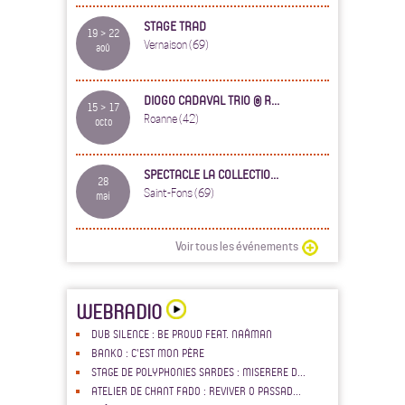
STAGE TRAD
19 > 22
Vernaison (69)
aoû
DIOGO CADAVAL TRIO @ R...
15 > 17
Roanne (42)
octo
SPECTACLE LA COLLECTIO...
28
Saint-Fons (69)
mai
Voir tous les événements
WEBRADIO
DUB SILENCE : BE PROUD FEAT. NAÂMAN
BANKO : C'EST MON PÈRE
STAGE DE POLYPHONIES SARDES : MISERERE D...
ATELIER DE CHANT FADO : REVIVER O PASSAD...