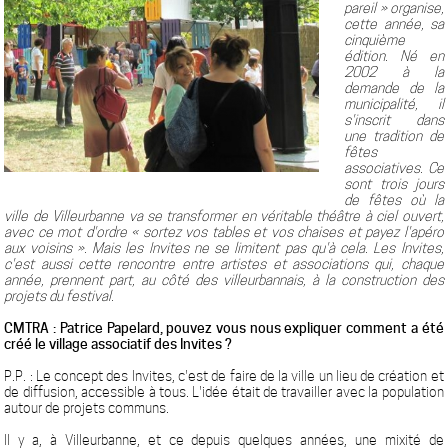
pareil » organise,
cette année, sa
cinquième
édition. Né en
2002 à la
demande de la
municipalité, il
s'inscrit dans
une tradition de
fêtes
associatives. Ce
sont trois jours
de fêtes où la
ville de Villeurbanne va se transformer en véritable théâtre à ciel ouvert,
avec ce mot d'ordre « sortez vos tables et vos chaises et payez l'apéro
aux voisins ». Mais les Invites ne se limitent pas qu'à cela. Les Invites,
c'est aussi cette rencontre entre artistes et associations qui, chaque
année, prennent part, au côté des villeurbannais, à la construction des
projets du festival.
CMTRA : Patrice Papelard, pouvez vous nous expliquer comment a été
créé le village associatif des Invites ?
P.P. : Le concept des Invites, c'est de faire de la ville un lieu de création et
de diffusion, accessible à tous. L'idée était de travailler avec la population
autour de projets communs.
Il y a, à Villeurbanne, et ce depuis quelques années, une mixité de