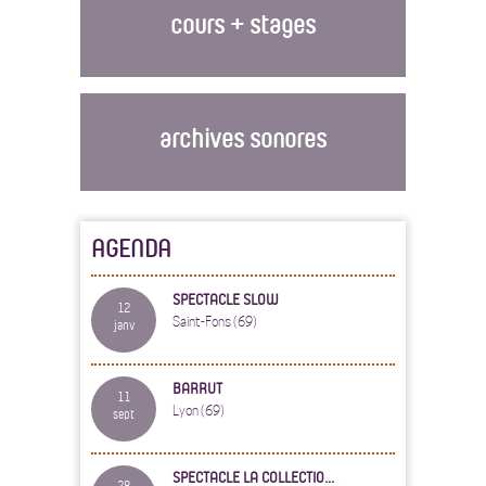
cours + stages
archives sonores
AGENDA
SPECTACLE SLOW
12
Saint-Fons (69)
janv
BARRUT
11
Lyon (69)
sept
SPECTACLE LA COLLECTIO...
28