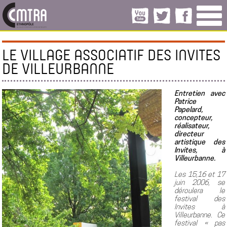
LE VILLAGE ASSOCIATIF DES INVITES
DE VILLEURBANNE
Entretien avec
Patrice
Papelard,
concepteur,
réalisateur,
directeur
artistique des
Invites, à
Villeurbanne.
Les 15,16 et 17
juin 2006, se
déroulera le
festival des
Invites à
Villeurbanne. Ce
festival « pas