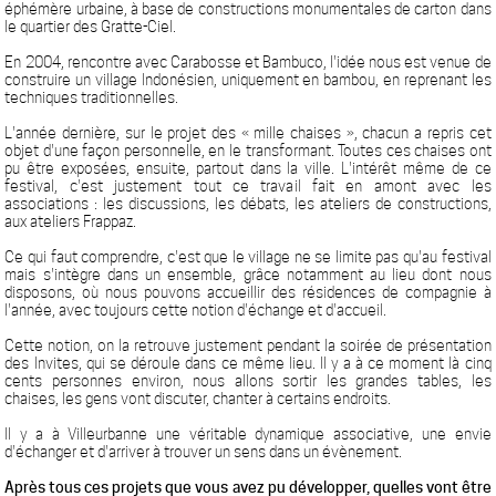
éphémère urbaine, à base de constructions monumentales de carton dans
le quartier des Gratte-Ciel.
En 2004, rencontre avec Carabosse et Bambuco, l'idée nous est venue de
construire un village Indonésien, uniquement en bambou, en reprenant les
techniques traditionnelles.
L'année dernière, sur le projet des « mille chaises », chacun a repris cet
objet d'une façon personnelle, en le transformant. Toutes ces chaises ont
pu être exposées, ensuite, partout dans la ville. L'intérêt même de ce
festival, c'est justement tout ce travail fait en amont avec les
associations : les discussions, les débats, les ateliers de constructions,
aux ateliers Frappaz.
Ce qui faut comprendre, c'est que le village ne se limite pas qu'au festival
mais s'intègre dans un ensemble, grâce notamment au lieu dont nous
disposons, où nous pouvons accueillir des résidences de compagnie à
l'année, avec toujours cette notion d'échange et d'accueil.
Cette notion, on la retrouve justement pendant la soirée de présentation
des Invites, qui se déroule dans ce même lieu. Il y a à ce moment là cinq
cents personnes environ, nous allons sortir les grandes tables, les
chaises, les gens vont discuter, chanter à certains endroits.
Il y a à Villeurbanne une véritable dynamique associative, une envie
d'échanger et d'arriver à trouver un sens dans un évènement.
Après tous ces projets que vous avez pu développer, quelles vont être