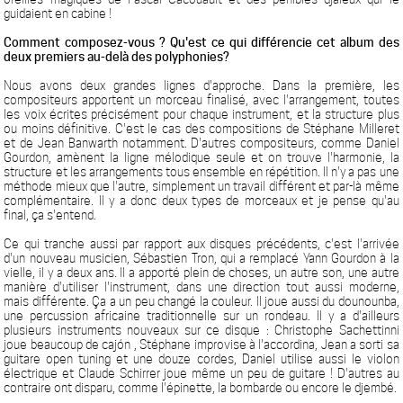
guidaient en cabine !
Comment composez-vous ? Qu'est ce qui différencie cet album des
deux premiers au-delà des polyphonies?
Nous avons deux grandes lignes d'approche. Dans la première, les
compositeurs apportent un morceau finalisé, avec l'arrangement, toutes
les voix écrites précisément pour chaque instrument, et la structure plus
ou moins définitive. C'est le cas des compositions de Stéphane Milleret
et de Jean Banwarth notamment. D'autres compositeurs, comme Daniel
Gourdon, amènent la ligne mélodique seule et on trouve l'harmonie, la
structure et les arrangements tous ensemble en répétition. Il n'y a pas une
méthode mieux que l'autre, simplement un travail différent et par-là même
complémentaire. Il y a donc deux types de morceaux et je pense qu'au
final, ça s'entend.
Ce qui tranche aussi par rapport aux disques précédents, c'est l'arrivée
d'un nouveau musicien, Sébastien Tron, qui a remplacé Yann Gourdon à la
vielle, il y a deux ans. Il a apporté plein de choses, un autre son, une autre
manière d'utiliser l'instrument, dans une direction tout aussi moderne,
mais différente. Ça a un peu changé la couleur. Il joue aussi du dounounba,
une percussion africaine traditionnelle sur un rondeau. Il y a d'ailleurs
plusieurs instruments nouveaux sur ce disque : Christophe Sachettinni
joue beaucoup de cajón , Stéphane improvise à l'accordina, Jean a sorti sa
guitare open tuning et une douze cordes, Daniel utilise aussi le violon
électrique et Claude Schirrer joue même un peu de guitare ! D'autres au
contraire ont disparu, comme l'épinette, la bombarde ou encore le djembé.