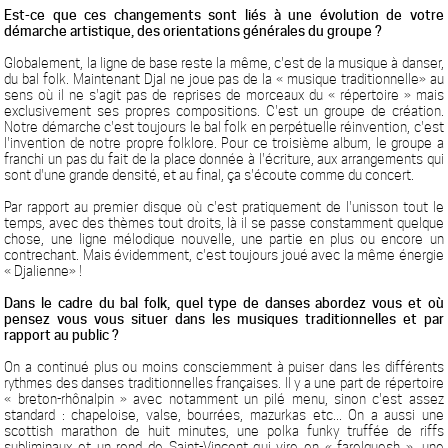
Est-ce que ces changements sont liés à une évolution de votre
démarche artistique, des orientations générales du groupe ?
Globalement, la ligne de base reste la même, c'est de la musique à danser,
du bal folk. Maintenant Djal ne joue pas de la « musique traditionnelle» au
sens où il ne s'agit pas de reprises de morceaux du « répertoire » mais
exclusivement ses propres compositions. C'est un groupe de création.
Notre démarche c'est toujours le bal folk en perpétuelle réinvention, c'est
l'invention de notre propre folklore. Pour ce troisième album, le groupe a
franchi un pas du fait de la place donnée à l'écriture, aux arrangements qui
sont d'une grande densité, et au final, ça s'écoute comme du concert.
Par rapport au premier disque où c'est pratiquement de l'unisson tout le
temps, avec des thèmes tout droits, là il se passe constamment quelque
chose, une ligne mélodique nouvelle, une partie en plus ou encore un
contrechant. Mais évidemment, c'est toujours joué avec la même énergie
« Djalienne» !
Dans le cadre du bal folk, quel type de danses abordez vous et où
pensez vous vous situer dans les musiques traditionnelles et par
rapport au public ?
On a continué plus ou moins consciemment à puiser dans les différents
rythmes des danses traditionnelles françaises. Il y a une part de répertoire
« breton-rhônalpin » avec notamment un pilé menu, sinon c'est assez
standard : chapeloise, valse, bourrées, mazurkas etc... On a aussi une
scottish marathon de huit minutes, une polka funky truffée de riffs
subliminaux et un rond de Saint-Vincent qui vire en « farelquesh », une