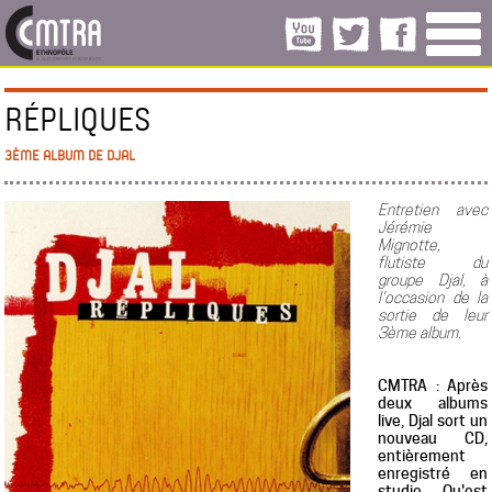
RÉPLIQUES
3ÈME ALBUM DE DJAL
Entretien avec
Jérémie
Mignotte,
flutiste du
groupe Djal, à
l'occasion de la
sortie de leur
3ème album.
CMTRA : Après
deux albums
live, Djal sort un
nouveau CD,
entièrement
enregistré en
studio. Qu'est