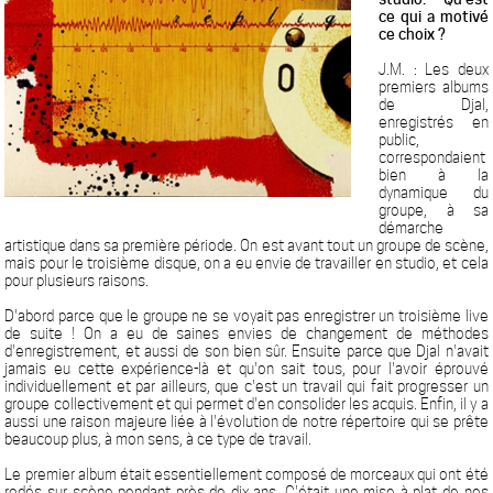
ce qui a motivé
ce choix ?
J.M. : Les deux
premiers albums
de Djal,
enregistrés en
public,
correspondaient
bien à la
dynamique du
groupe, à sa
démarche
artistique dans sa première période. On est avant tout un groupe de scène,
mais pour le troisième disque, on a eu envie de travailler en studio, et cela
pour plusieurs raisons.
D'abord parce que le groupe ne se voyait pas enregistrer un troisième live
de suite ! On a eu de saines envies de changement de méthodes
d'enregistrement, et aussi de son bien sûr. Ensuite parce que Djal n'avait
jamais eu cette expérience-là et qu'on sait tous, pour l'avoir éprouvé
individuellement et par ailleurs, que c'est un travail qui fait progresser un
groupe collectivement et qui permet d'en consolider les acquis. Enfin, il y a
aussi une raison majeure liée à l'évolution de notre répertoire qui se prête
beaucoup plus, à mon sens, à ce type de travail.
Le premier album était essentiellement composé de morceaux qui ont été
rodés sur scène pendant près de dix ans. C'était une mise à plat de nos