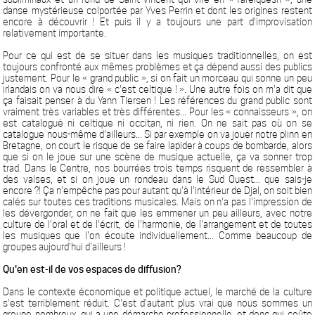
danse mystérieuse colportée par Yves Perrin et dont les origines restent
encore à découvrir ! Et puis il y a toujours une part d'improvisation
relativement importante.
Pour ce qui est de se situer dans les musiques traditionnelles, on est
toujours confronté aux mêmes problèmes et ça dépend aussi des publics
justement. Pour le « grand public », si on fait un morceau qui sonne un peu
irlandais on va nous dire « c'est celtique ! ». Une autre fois on m'a dit que
ça faisait penser à du Yann Tiersen ! Les références du grand public sont
vraiment très variables et très différentes... Pour les « connaisseurs », on
est catalogué ni celtique ni occitan, ni rien. On ne sait pas où on se
catalogue nous-même d'ailleurs... Si par exemple on va jouer notre plinn en
Bretagne, on court le risque de se faire lapider à coups de bombarde, alors
que si on le joue sur une scène de musique actuelle, ça va sonner trop
trad. Dans le Centre, nos bourrées trois temps risquent de ressembler à
des valses, et si on joue un rondeau dans le Sud Ouest... que sais-je
encore ?! Ça n'empêche pas pour autant qu'à l'intérieur de Djal, on soit bien
calés sur toutes ces traditions musicales. Mais on n'a pas l'impression de
les dévergonder, on ne fait que les emmener un peu ailleurs, avec notre
culture de l'oral et de l'écrit, de l'harmonie, de l'arrangement et de toutes
les musiques que l'on écoute individuellement... Comme beaucoup de
groupes aujourd'hui d'ailleurs !
Qu'en est-il de vos espaces de diffusion?
Dans le contexte économique et politique actuel, le marché de la culture
s'est terriblement réduit. C'est d'autant plus vrai que nous sommes un
groupe nombreux, qui a une démarche professionnelle, et donc qui coûte