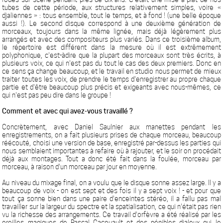
tubes de cette période, aux structures relativement simples, voire «
djaliennes » : tous ensemble, tout le temps, et à fond ! (une belle époque
aussi !). Le second disque correspond à une deuxième génération de
morceaux, toujours dans la même lignée, mais déjà légèrement plus
arrangés et avec des compositeurs plus variés. Dans ce troisième album,
le répertoire est différent dans la mesure où il est extrêmement
polyphonique, c'est-àdire que la plupart des morceaux sont très écrits, à
plusieurs voix, ce qui n'est pas du tout le cas des deux premiers. Donc en
ce sens ça change beaucoup, et le travail en studio nous permet de mieux
traiter toutes les voix, de prendre le temps d'enregistrer au propre chaque
partie et d'être beaucoup plus précis et exigeants avec nous-mêmes, ce
qui n'est pas peu dire dans le groupe !
Comment et avec qui avez-vous travaillé ?
Concrètement, avec Daniel Saulnier aux manettes pendant les
enregistrements, on a fait plusieurs prises de chaque morceau, beaucoup
réécouté, choisi une version de base, enregistré par-dessus les parties qui
nous semblaient importantes à refaire où à rajouter, et le soir on procédait
déjà aux montages. Tout a donc été fait dans la foulée, morceau par
morceau, à raison d'un morceau par jour en moyenne.
Au niveau du mixage final, on a voulu que le disque sonne assez large. Il y a
beaucoup de voix - on est sept et des fois il y a sept voix ! - et pour que
tout ça sonne bien dans une paire d'enceintes stéréo, il a fallu pas mal
travailler sur la largeur du spectre et la spatialisation, ce qui n'était pas rien
vu la richesse des arrangements. Ce travail d'orfèvre a été réalisé par les
oreilles magiques de Pascal Cacouault et des pénibles djaleux qui le