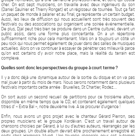
cher. On est sept musiciens, on travaille avec deux ingénieurs du son
(Daniel Saulnier et Thierry Ronget) et un régisseur de tournée. Tout ça fait
un paquet de monde à salarier et au final, ça représente un certain budget.
Aussi, les lieux de diffusion qui nous accueillent sont très souvent des
festivals ou des associations qui organisent une soirée événementielle.
De plus, Djal peut très bien se produire dans un Centre culturel, devant un
public assis, dans une forme plus concertante. On a un répertoire
suffisamment riche pour cela maintenant. Mais on a toujours un côté un
peu rock qui nous permet également de jouer dans des salles de musiques
actuelles. Alors on va continuer à essayer de pénétrer ces milieux-là parce
qu'on est certains d'y avoir notre place, mais la réalité du terrain est
complexe.
Quelles sont donc les perspectives du groupe à court terme ?
Il y a donc déjà une dynamique autour de la sortie du disque et on va pas
mal jouer à partir du mois de mars. Nous serons notamment dans plusieurs
festivals importants cette année : Bruxelles, St Chartier, Rodez....
On sort aussi un second recueil de partitions pour ce troisième album,
disponible en même temps que le CD, et contenant également quelques
titres d' « Extra Bal », notre deuxième live. A se procurer d'urgence !
Enfin, nous avons un gros projet avec le chanteur Gérard Pierron, ses
propres musiciens et le groupe Kordévan. C'est un travail autour de
chansons choisies par Gérard, à lui ou d'autres auteurs, réarrangés par les
deux groupes. Un double album devrait être prochainement enregistré et
sortir chez Harmonia Mundi. Une tournée régionale pour cet automne