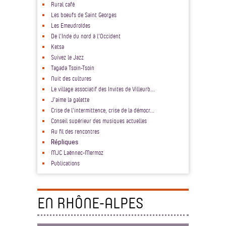
Rural café
Les boeufs de Saint Georges
Les Emeudroïdes
De l'Inde du nord à l'Occident
Ketsa
Suivez le Jazz
Tagada Tsoin-Tsoin
Nuit des cultures
Le village associatif des Invites de Villeurb...
J'aime la galette
Crise de l'intermittence, crise de la démocr...
Conseil supérieur des musiques actuelles
Au fil des rencontres
Répliques
MJC Laënnec-Mermoz
Publications
EN RHÔNE-ALPES