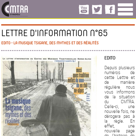
LETTRE D'INFORMATION N°65
EDITO - LA MUSIQUE TSIGANE, DES MYTHES ET DES RÉALITÉS
EDITO
Depuis plusieurs
numéros de
cette Lettre et
de manière
régulière nous
vous informons
de la situation
du CMTRA.
Celle-ci, une
nouvelle fois, ne
dérogera pas à
la règle. En
effet, une
nouvelle page
de l’histoire de