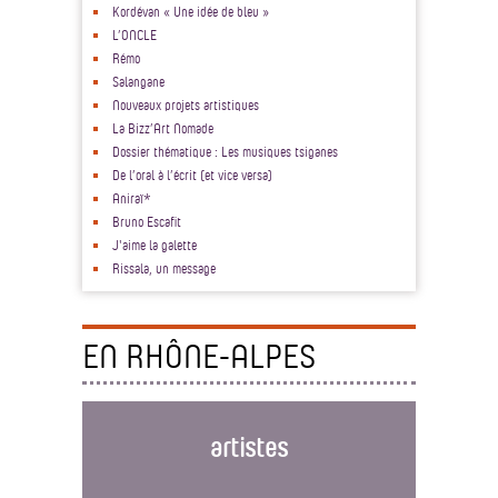
Kordévan « Une idée de bleu »
L’ONCLE
Rémo
Salangane
Nouveaux projets artistiques
La Bizz’Art Nomade
Dossier thématique : Les musiques tsiganes
De l’oral à l’écrit (et vice versa)
Aniraï*
Bruno Escafit
J'aime la galette
Rissala, un message
EN RHÔNE-ALPES
artistes