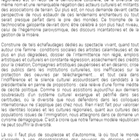
même nom et une remarquable négation des acteurs culturels et militants
des associations de terrain. Qui plus est, on nous demande devant cette
perspective de nous esbaudir de ces lendemains enchanteurs où tout
serait presque parfait dans le pire des mondes. Ce triomphe de la
technocratie galopante devrait donc être célébré à son plus haut niveau,
celui de l’hégémonie paroxysmique, des discours incantatoires et de la
gestion de la misère.
Construire de tels échafaudages dédiés au spectacle vivant, quand tout
autour crie famine : conditions sociales des artistes calamiteuses et de
plus en plus dégradées, dossier de l’intermittence non réglé, emplois
artistiques et culturels en constante régression, assèchement des crédits
pour la création, Compagnies artistiques paupérisées et en désarroi, crise
des publics dans les institutions culturelles, lois inefficaces sur la
protection des oeuvres par téléchargement… et tout cela dans
l’indifférence et le silence culturel assourdissant des candidats à la
présidentielle en panne de propositions : cela relève d’une forme inédite
de cécité politique. Comme si nous assistions aujourd’hui aux derniers
soubresauts d’un système culturel exsangue et pétrifié dans ses
certitudes, où la diversité que nous défendons dans les colloques
internationaux ne s’applique pas chez nous. Rien n’est fait pour valoriser
les identités locales et les cultures régionales, quant aux cultures des
populations issues de l’immigration, nous atteignons dans ce domaine un
cynisme démagogique. C’est à croire que notre fameux modèle républicain
ne peut souffrir la diversité.
Là où il faut plus de souplesse et d’autonomie, là où tout le monde
s’accorde à une décentralisation des pouvoirs de décision et un