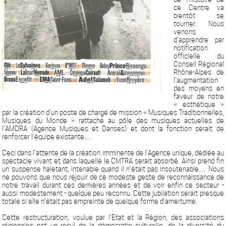
ce Centre va
bientôt se
tourner. Nous
venons
d’apprendre par
notification
officielle du
Conseil Régional
Rhône-Alpes de
l’augmentation
des moyens en
faveur de notre
« esthétique »
par la création d’un poste de chargé de mission « Musiques Traditionnelles,
Musiques du Monde » rattaché au pôle des musiques actuelles de
l’AMDRA (Agence Musiques et Danses) et dont la fonction serait de
renforcer l’équipe existante…
Ceci dans l’attente de la création imminente de l’Agence unique, dédiée au
spectacle vivant et dans laquelle le CMTRA serait absorbé. Ainsi prend fin
un suspense haletant, intenable quand il n’était pas insoutenable… Nous
ne pouvons que nous réjouir de ce modeste geste de reconnaissance de
notre travail durant ces dernières années et de voir enfin ce secteur -
aussi modestement - quelque peu reconnu. Cette jubilation serait presque
totale si elle n’était pas empreinte de quelque forme d’amertume.
Cette restructuration, voulue par l’Etat et la Région, des associations
régionales est un recul de la démocratie culturelle, de la diversité du