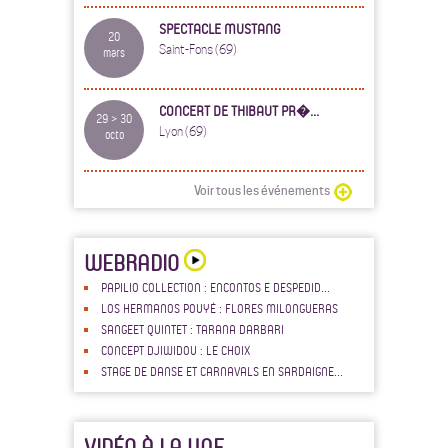
SPECTACLE MUSTANG
20
Saint-Fons (69)
mars
CONCERT DE THIBAUT PR�...
29 > 30
Lyon (69)
octo
Voir tous les événements
WEBRADIO
PAPILIO COLLECTION : ENCONTOS E DESPEDID...
LOS HERMANOS POUYÉ : FLORES MILONGUERAS
SANGEET QUINTET : TARANA DARBARI
CONCEPT DJIWIDOU : LE CHOIX
STAGE DE DANSE ET CARNAVALS EN SARDAIGNE...
VIDÉO À LA UNE