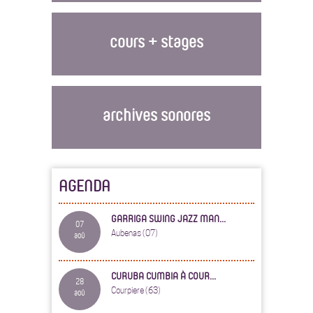
cours + stages
archives sonores
AGENDA
GARRIGA SWING JAZZ MAN...
07
Aubenas (07)
aoû
CURUBA CUMBIA À COUR...
28
Courpiere (63)
aoû