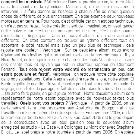
composition musicale ?
Véronique : Dans le premier album, la force était
dans les chants et la rythmique. Maintenant, on est six musiciens à
intervenir, il a fallu donner de l'espace à chacun afin de créer quelque
chose de différent, de plus enrichissant. On a par exemple deux nouveaux
morceaux en ternaire. Pour nous, c'est difficile car on n'est pas technique,
on n'est pas solfège... Notre création vient de l'imagination, on veut garder
cette naïveté car c'est ce qui nous permet de créer, c'est notre source
d'inspiration... Angélique : Dans ce nouvel album, on a une approche
différente. On était content de trouver un rythme différent tout en
apportant le côté naturel mais avec un peu plus de technique... cela
rajoute une couleur ! Véronique : Sur ce deuxième album, nous avons
également des invités qui interprètent certains de nos morceaux : il y a
Nico Roulet, notre ingénieur son, le chanteur des Tapis Volants qui a inséré
des chants raps et Sylvain qui est un chanteur rappeur de Clermont
Ferrand...
Tout cela rejoint votre volonté de retranscrire un peu cet
esprit populaire et festif...
Véronique : on retrouve notre côté populaire
dans nos appellations : Calle Alegria veut dire rue de la joie, notre album El
Barrio signifie le quartier. On veut chanter pour tout le monde... on parle du
voyage, de la fête, du partage, le fait de marcher dans les rues, de chanter
... On aime faire plaisir, on peut jouer partout... Notre deuxième album sera
représentatif de notre esprit populaire avec de nouveaux textes plus
travaillés.
Quels sont vos projets ?
Véronique : A partir de 2006, on va
certainement faire une résidence aux Abattoirs de Bourgoin afin de
travailler la mise en scène de notre spectacle. En novembre 2005, on fait
la première partie de Raul Paz au Ninkasi Kao. Août 2005 est le gros départ
de la coproduction avec un label parisien pour le deuxième album
enregistré au studio « La Case », à Collonges au Mont d'or avec Stéphane
Billot... Le label prépare notre tournée à partir de mars 2006. On espère