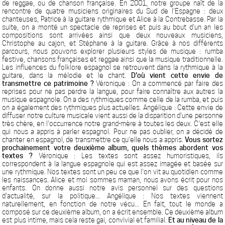
de reggae, ou de chanson française. En 2001, notre groupe naît de la
rencontre de quatre musiciens originaires du Sud de l'Espagne : deux
chanteuses, Patrice à la guitare rythmique et Alice à la Contrebasse. Par la
suite, on a monté un spectacle de reprises et puis au bout d'un an les
compositions sont arrivées ainsi que deux nouveaux musiciens,
Christophe au cajon, et Stéphane à la guitare. Grâce à nos différents
parcours, nous pouvons explorer plusieurs styles de musique : rumba
festive, chansons françaises et reggae ainsi que la musique traditionnelle.
Les influences du folklore espagnol se retrouvent dans la rythmique à la
guitare, dans la mélodie et le chant.
D'où vient cette envie de
transmettre ce patrimoine ?
Véronique : On a commencé par faire des
reprises pour ne pas perdre la langue, pour faire connaître aux autres la
musique espagnole. On a des rythmiques comme celle de la rumba, et puis
on a également des rythmiques plus actuelles. Angélique : Cette envie de
diffuser notre culture musicale vient aussi de la disparition d'une personne
très chère, en l'occurrence notre grand-mère à toutes les deux. C'est elle
qui nous a appris à parler espagnol. Pour ne pas oublier, on a décidé de
chanter en espagnol, de transmettre ce qu'elle nous a appris.
Vous sortez
prochainement votre deuxième album, quels thèmes abordent vos
textes ?
Véronique : Les textes sont assez humoristiques, ils
correspondent à la langue espagnole qui est assez imagée et basée sur
une rythmique. Nos textes sont un peu ce que l'on vit au quotidien comme
les naissances. Alice et moi sommes maman, nous avons écrit pour nos
enfants. On donne aussi notre avis personnel sur des questions
d'actualité, sur la politique... Angélique : Nos textes viennent
naturellement, en fonction de notre vécu... En fait, tout le monde a
composé sur ce deuxième album, on a écrit ensemble. Ce deuxième album
est plus intime, mais cela reste gai, convivial et familial.
Et au niveau de la