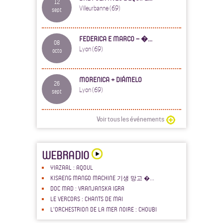
12
Villeurbanne (69)
sept
FEDERICA E MARCO – �...
08
Lyon (69)
octo
MORENICA + DIÁMELO
26
Lyon (69)
sept
Voir tous les événements
WEBRADIO
YIAZAAL : AQOUL
KISAENG MANGO MACHINE 기생 망고 �...
DOC MAD : VRANJANSKA IGRA
LE VERCORS : CHANTS DE MAI
L'ORCHESTRION DE LA MER NOIRE : CHOUBI