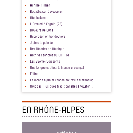
Achille Millien
Bayatbaatar Davaasuren
Musicalame
L'Amtrad à Cognin (73)
Buveurs de Lune
Accordéon en bandoulière
J'aime la galette
Des Mondes de Musique
Archives sonores du CMTRA
Les 38ème rugissants
Une langue oubliée: le franco-provençal
Féline
Le monde alpin et rhodanien: revue d'ethnolog...
Nuit des Musiques traditionnelles à Villefon...
EN RHÔNE-ALPES