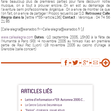
faire beaucoup plus de premières parties pour faire découvrir notre
musique, on a tout à prouver encore...On en est au démarrage de
l'aventure semi professionnelle. Angélique : On a envie de montrer ce que
l'on fait, on a envie de partager ! Propos recueillis par S.D.
Retrouvez Calle
Alegria dans la
[lettre n°55->article136]
Contact :
Véronique : 04 74 56
21 85
[Calle-alegria@wanadoo.fr->Calle-alegria@wanadoo.fr ] /
www.callealegria.com
Dates:
-10 septembre 2005, 15h30 à la fête de
l'Humanité à Paris (93) -4 novembre 2005 au Ninkasi Kao en première
partie de Raul Paz (Lyon) -18 novembre 2005 au casino d'Uriage à
Grenoble (salle concert)
ARTICLES LIÉS
Lettre d'information n°59. Automne 2005 C...
Le Centre Culturel Oecuménique
"Bankal" -Itinérance, nouvel album