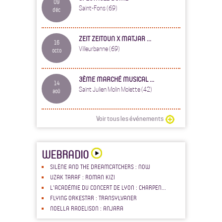
09
Saint-Fons (69)
déc
ZEIT ZEITOUN X MATJAR ...
16
Villeurbanne (69)
octo
3ÈME MARCHÉ MUSICAL ...
14
Saint Julien Molin Molette (42)
aoû
Voir tous les événements
WEBRADIO
SILÈNE AND THE DREAMCATCHERS : NOW
UZAK TARAF : ROMAN KIZI
L'ACADÉMIE DU CONCERT DE LYON : CHARPEN...
FLYING ORKESTAR : TRANSYLVANER
NOELLA RAOELISON : ANJARA