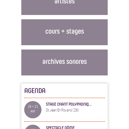
artistes
cours + stages
archives sonores
AGENDA
STAGE CHANT POLYPHONIQ...
19 > 21
St Jean En Royans (26)
aoû
SPECTACLE DÔME