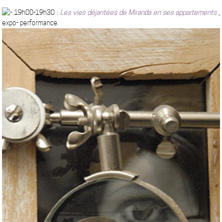
19h00-19h30 :
Les vies déjantées de Miranda en ses appartements
,
expo- performance.