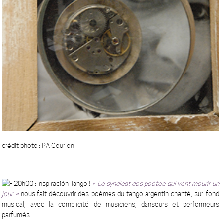
crédit photo : PA Gourion
20h00 :
Inspiración Tango !
« Le syndicat des poètes qui vont mourir un
jour »
nous fait découvrir des poèmes du tango argentin chanté, sur fond
musical, avec la complicité de musiciens, danseurs et performeurs
parfumés.