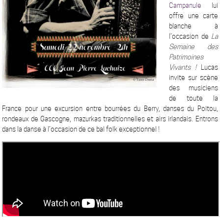
Campanule
lui
offre une carte
blanche à
l’occasion de
La
Semaine des
Patrimoines
Vivants !
Lucas
invite sur scène
des musiciens
de toute la
France pour une excursion entre bourrées du Berry, danses du Poitou,
rondeaux de Gascogne, mazurkas traditionnelles et airs irlandais. Entrons
dans la danse à l’occasion de ce bal folk exceptionnel !