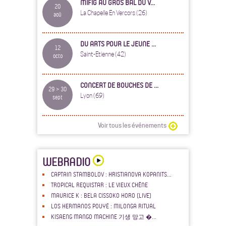
MIFIG AU GROS BAL DU V...
20
La Chapelle En Vercors (26)
aoû
DU ARTS POUR LE JEUNE ...
12
Saint-Etienne (42)
octo
CONCERT DE BOUCHES DE ...
29 > 30
Lyon (69)
sept
Voir tous les événements
WEBRADIO
CAPTAIN STAMBOLOV : HRISTIANOVA KOPANITS...
TROPICAL REQUISTAR : LE VIEUX CHÊNE
MAURICE K : BELA CISSOKO HORO (LIVE)
LOS HERMANOS POUYÉ : MILONGA RITUAL
KISAENG MANGO MACHINE 기생 망고 �...