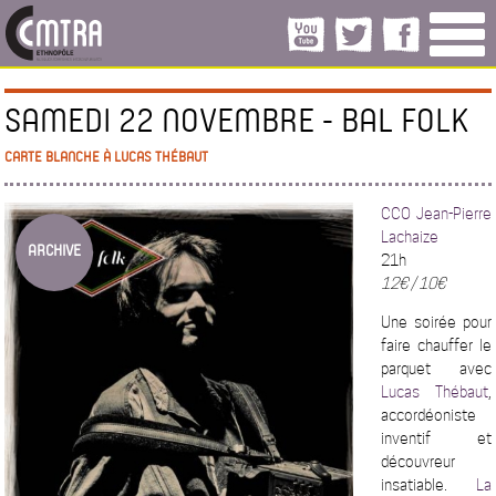
SAMEDI 22 NOVEMBRE - BAL FOLK
CARTE BLANCHE À LUCAS THÉBAUT
CCO Jean-Pierre
Lachaize
ARCHIVE
21h
12€ / 10€
Une soirée pour
faire chauffer le
parquet avec
Lucas Thébaut
,
accordéoniste
inventif et
découvreur
insatiable.
La