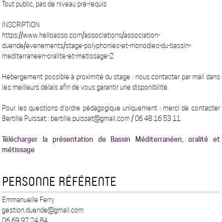
Tout public, pas de niveau pré-requis
INSCRIPTION
https://www.helloasso.com/associations/association-
duende/evenements/stage-polyphonies-et-monodies-du-bassin-
mediterraneen-oralite-et-metissage-2
Hébergement possible à proximité du stage : nous contacter par mail dans
les meilleurs délais afin de vous garantir une disponibilité
Pour les questions d'ordre pédagogique uniquement : merci de contacter
Bertille Puissat : bertille.puissat@gmail.com / 06 48 16 53 11
Télécharger la présentation de Bassin Méditerranéen, oralité et
métissage
PERSONNE RÉFÉRENTE
Emmanuelle Ferry
gestion.duende@gmail.com
06 69 97 24 84