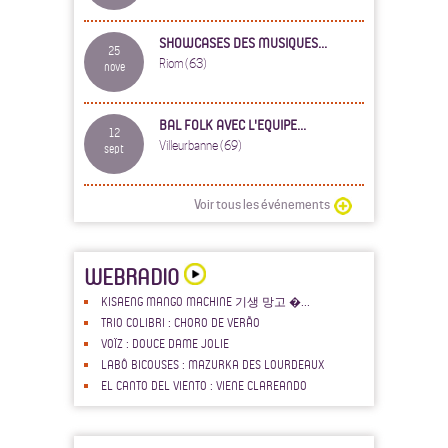
SHOWCASES DES MUSIQUES...
25
Riom (63)
nove
BAL FOLK AVEC L'EQUIPE...
12
Villeurbanne (69)
sept
Voir tous les événements
WEBRADIO
KISAENG MANGO MACHINE 기생 망고 �...
TRIO COLIBRI : CHORO DE VERÃO
VOÏZ : DOUCE DAME JOLIE
LABÔ BICOUSES : MAZURKA DES LOURDEAUX
EL CANTO DEL VIENTO : VIENE CLAREANDO