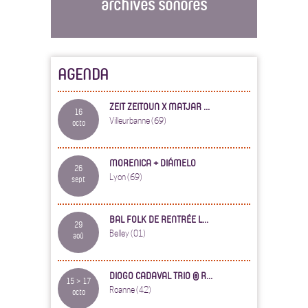
archives sonores
AGENDA
ZEIT ZEITOUN X MATJAR ...
16
Villeurbanne (69)
octo
MORENICA + DIÁMELO
26
Lyon (69)
sept
BAL FOLK DE RENTRÉE L...
29
Belley (01)
aoû
DIOGO CADAVAL TRIO @ R...
15 > 17
Roanne (42)
octo