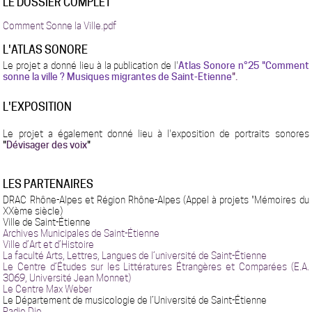
LE DOSSIER COMPLET
Comment Sonne la Ville.pdf
L'ATLAS SONORE
Le projet a donné lieu à la publication de l'
Atlas Sonore n°25 "Comment
sonne la ville ? Musiques migrantes de Saint-Etienne
".
L'EXPOSITION
Le projet a également donné lieu à l'exposition de portraits sonores
"
Dévisager des voix
"
LES PARTENAIRES
DRAC Rhône-Alpes et Région Rhône-Alpes (Appel à projets "Mémoires du
XXème siècle)
Ville de Saint-Étienne
Archives Municipales de Saint-Étienne
Ville d’Art et d’Histoire
La faculté Arts, Lettres, Langues de l’université de Saint-Étienne
Le Centre d’Études sur les Littératures Étrangères et Comparées (E.A.
3069, Université Jean Monnet)
Le Centre Max Weber
Le Département de musicologie de l’Université de Saint-Étienne
Radio Dio