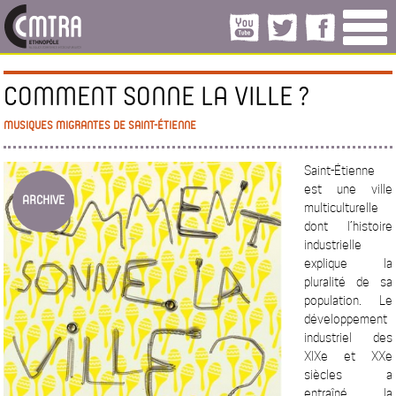
COMMENT SONNE LA VILLE ?
MUSIQUES MIGRANTES DE SAINT-ÉTIENNE
Saint-Étienne
est une ville
ARCHIVE
multiculturelle
dont l’histoire
industrielle
explique la
pluralité de sa
population. Le
développement
industriel des
XIXe et XXe
siècles a
entraîné la