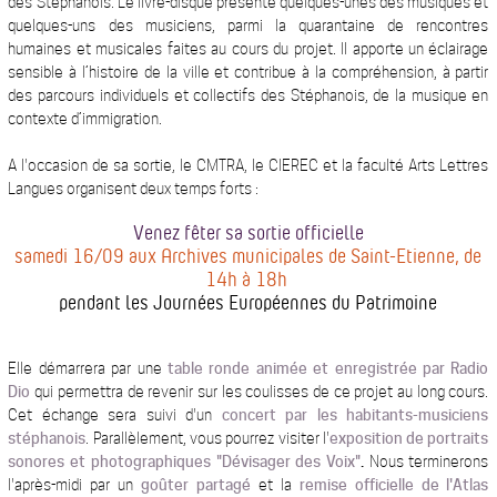
des Stéphanois. Le livre-disque présente quelques-unes des musiques et
quelques-uns des musiciens, parmi la quarantaine de rencontres
humaines et musicales faites au cours du projet. Il apporte un éclairage
sensible à l’histoire de la ville et contribue à la compréhension, à partir
des parcours individuels et collectifs des Stéphanois, de la musique en
contexte d’immigration.
A l'occasion de sa sortie, le CMTRA, le CIEREC et la faculté Arts Lettres
Langues organisent deux temps forts :
Venez fêter sa sortie officielle
samedi 16/09 aux Archives municipales de Saint-Etienne, de
14h à 18h
pendant les Journées Européennes du Patrimoine
Elle démarrera par une
table ronde animée et enregistrée par Radio
Dio
qui permettra de revenir sur les coulisses de ce projet au long cours.
Cet échange sera suivi d'un
concert par les habitants-musiciens
stéphanois
. Parallèlement, vous pourrez visiter l'
exposition de portraits
sonores et photographiques "Dévisager des Voix"
.
Nous terminerons
l'après-midi par un
goûter partagé
et la
remise officielle de l'Atlas