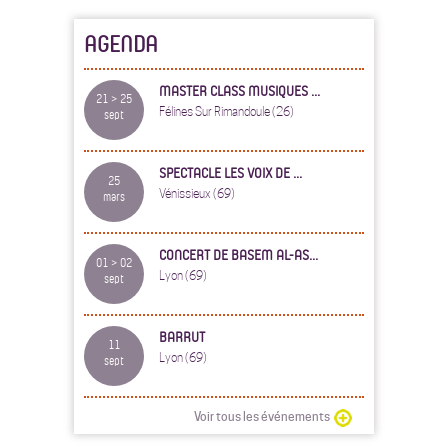
AGENDA
MASTER CLASS MUSIQUES ...
21 > 25
Félines Sur Rimandoule (26)
sept
SPECTACLE LES VOIX DE ...
25
Vénissieux (69)
mars
CONCERT DE BASEM AL-AS...
01 > 02
Lyon (69)
sept
BARRUT
11
Lyon (69)
sept
Voir tous les événements