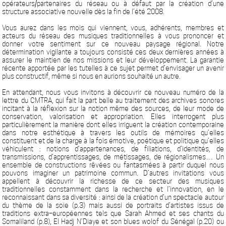
opérateurs/partenaires du réseau ou à défaut par la création d’une
structure associative nouvelle dès la fin de l’été 2008.
Vous aurez dans les mois qui viennent, vous, adhérents, membres et
acteurs du réseau des musiques traditionnelles à vous prononcer et
donner votre sentiment sur ce nouveau paysage régional. Notre
détermination vigilante a toujours consisté ces deux dernières années à
assurer le maintien de nos missions et leur développement. La garantie
récente apportée par les tutelles à ce sujet permet d’envisager un avenir
plus constructif, même si nous en aurions souhaité un autre.
En attendant, nous vous invitons à découvrir ce nouveau numéro de la
lettre du CMTRA, qui fait la part belle au traitement des archives sonores
incitant à la réflexion sur la notion même des sources, de leur mode de
conservation, valorisation et appropriation. Elles interrogent plus
particulièrement la manière dont elles irriguent la création contemporaine
dans notre esthétique à travers les outils de mémoires qu’elles
constituent et de la charge à la fois émotive, poétique et politique qu’elles
véhiculent : notions d’appartenances, de filiations, d’identités, de
transmissions, d’apprentissages, de métissages, de régionalismes… Un
ensemble de constructions rêvées ou fantasmées à partir duquel nous
pouvons imaginer un patrimoine commun. D’autres invitations vous
appellent à découvrir la richesse de ce secteur des musiques
traditionnelles constamment dans la recherche et l’innovation, en le
reconnaissant dans sa diversité : ainsi de la création d’un spectacle autour
du thème de la soie (p.3) mais aussi de portraits d’artistes issus de
traditions extra–européennes tels que Sarah Ahmed et ses chants du
Somaliland (p.8), El Hadj N’Diaye et son blues wolof du Sénégal (p.20) ou