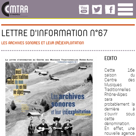
LETTRE D'INFORMATION N°67
LES ARCHIVES SONORES ET LEUR (RÉ)EXPLOITATION
EDITO
Cette 16e
saison du
Centre des
Musiques
Traditionnelles
Rhône-Alpes
sera
probablement la
dernière à
s’ouvrir sous
cette
dénomination.
En effet, une
nouvelle agence