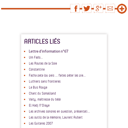
ARTICLES LIÉS
Lettre d'information n°67
Um Fado...
Les Routes de la Soie
Constantine
Facha peta lou peis ... faites péter les pie...
Luthiers sans frontieres
Le Bus Rouge
Chant du Somaliland
Vaity, maîtresse du bèlè
El Hadj N'Diaye
Les archives sonores en question, présentati...
Les outils de la mémoire, Laurent Aubert
Les Guitares 2007