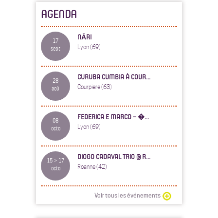
AGENDA
NĀRI
17
Lyon (69)
sept
CURUBA CUMBIA À COUR...
28
Courpiere (63)
aoû
FEDERICA E MARCO – �...
08
Lyon (69)
octo
DIOGO CADAVAL TRIO @ R...
15 > 17
Roanne (42)
octo
Voir tous les événements