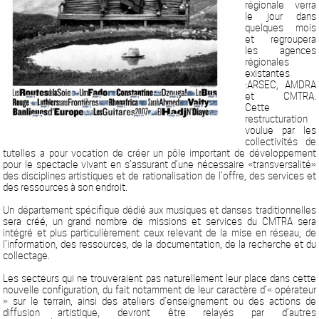
régionale verra
le jour dans
quelques mois
et regroupera
les agences
régionales
existantes
:ARSEC, AMDRA
et CMTRA.
Cette
restructuration
voulue par les
collectivités de
tutelles a pour vocation de créer un pôle important de développement
pour le spectacle vivant en s’assurant d’une nécessaire «transversalité»
des disciplines artistiques et de rationalisation de l’offre, des services et
des ressources à son endroit.
Un département spécifique dédié aux musiques et danses traditionnelles
sera créé, un grand nombre de missions et services du CMTRA sera
intégré et plus particulièrement ceux relevant de la mise en réseau, de
l’information, des ressources, de la documentation, de la recherche et du
collectage.
Les secteurs qui ne trouveraient pas naturellement leur place dans cette
nouvelle configuration, du fait notamment de leur caractère d’« opérateur
» sur le terrain, ainsi des ateliers d’enseignement ou des actions de
diffusion artistique, devront être relayés par d’autres