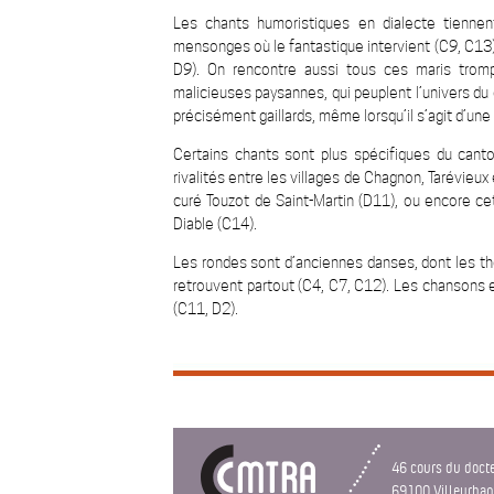
Les chants humoristiques en dialecte tiennen
mensonges où le fantastique intervient (C9, C13)
D9). On rencontre aussi tous ces maris tromp
malicieuses paysannes, qui peuplent l’univers du 
précisément gaillards, même lorsqu’il s’agit d’un
Certains chants sont plus spécifiques du canton
rivalités entre les villages de Chagnon, Tarévieu
curé Touzot de Saint-Martin (D11), ou encore ce
Diable (C14).
Les rondes sont d’anciennes danses, dont les thèm
retrouvent partout (C4, C7, C12). Les chansons 
(C11, D2).
46 cours du doct
69100 Villeurba