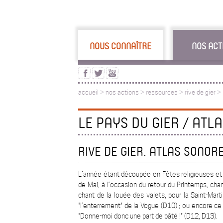
NOUS CONNAÎTRE
NOS ACT
accueil
>
nos actions
>
ressources
>
rive de gier
>
LE PAYS DU GIER / ATLA
RIVE DE GIER. ATLAS SONORE
L’année étant découpée en Fêtes religieuses et 
de Mai, à l’occasion du retour du Printemps, cha
chant de la louée des valets, pour la Saint-Mar
"l’enterrement" de la Vogue (D10) ; ou encore ce 
"Donne-moi donc une part de pâté !" (D12, D13).