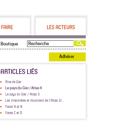
 FAIRE
LES ACTEURS
Boutique
Adhérer
ARTICLES LIÉS
Rive de Gier
Le pays du Gier / Atlas 4
Le pays du Gier / Atlas 3
Les interprètes et musiciens de l’Altas 3/...
Faces A et B
Faces C et D