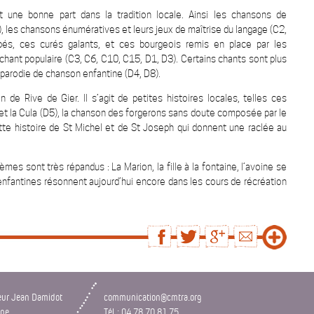
t une bonne part dans la tradition locale. Ainsi les chansons de
, les chansons énumératives et leurs jeux de maîtrise du langage (C2,
és, ces curés galants, et ces bourgeois remis en place par les
chant populaire (C3, C6, C10, C15, D1, D3). Certains chants sont plus
e parodie de chanson enfantine (D4, D8).
 de Rive de Gier. Il s’agit de petites histoires locales, telles ces
x et la Cula (D5), la chanson des forgerons sans doute composée par le
tte histoire de St Michel et de St Joseph qui donnent une raclée au
es sont très répandus : La Marion, la fille à la fontaine, l’avoine se
enfantines résonnent aujourd’hui encore dans les cours de récréation
eur Jean Damidot
communication@cmtra.org
nne
Tél : 04 78 70 81 75