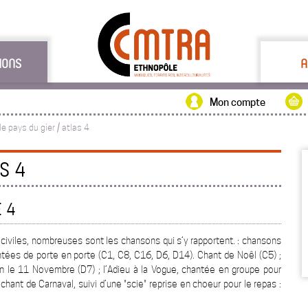
IONS
A
Mon compte
le pays du gier / atlas 4
S 4
 4
civiles, nombreuses sont les chansons qui s’y rapportent. : chansons
ntées de porte en porte (C1, C8, C16, D6, D14). Chant de Noêl (C5) ;
tin le 11 Novembre (D7) ; l’Adieu à la Vogue, chantée en groupe pour
chant de Carnaval, suivi d’une "scie" reprise en choeur pour le repas :