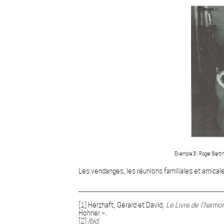
Exemple 3 : Roger Bertinelli, Algérie, 1959 
Les vendanges, les réunions familiales et amicales
________________________________________________________________________
[1]
Herzhaft, Gérard et David,
Le Livre de l’harmo
Hohner ».
[2]
Ibid
.