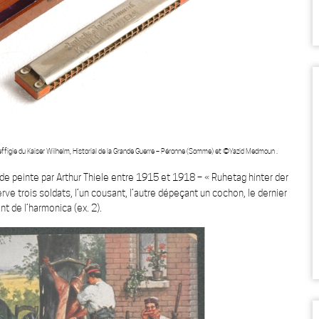
effigie du Kaiser Wilhelm, Historial de la Grande Guerre – Péronne (Somme) et ©Yazid Medmoun
.
e peinte par Arthur Thiele entre 1915 et 1918 – « Ruhetag hinter der
serve trois soldats, l’un cousant, l’autre dépeçant un cochon, le dernier
nt de l’harmonica (ex. 2).