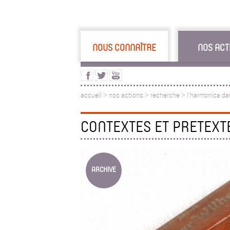
NOUS CONNAÎTRE
NOS ACT
accueil
>
nos actions
>
recherche
>
l'harmonica da
CONTEXTES ET PRETEXT
ARCHIVE