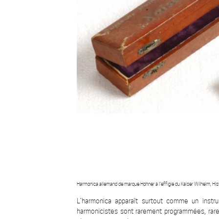
Harmonica allemand de marque Hohner à l’effigie du Kaiser Wilhelm, H
L’harmonica apparaît surtout comme un instru
harmonicistes sont rarement programmées, rare