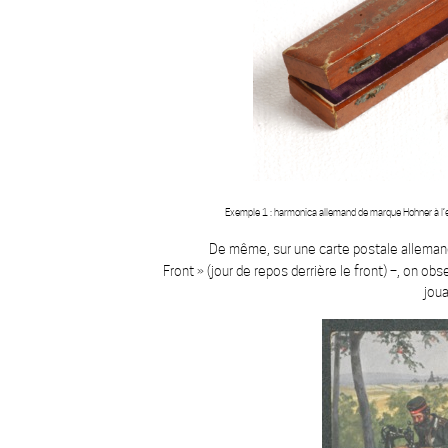
Exemple
1
: harmonica allemand de marque Hohner à l’
De même, sur une carte postale allemand
Front » (jour de repos derrière le front) –, on ob
joua