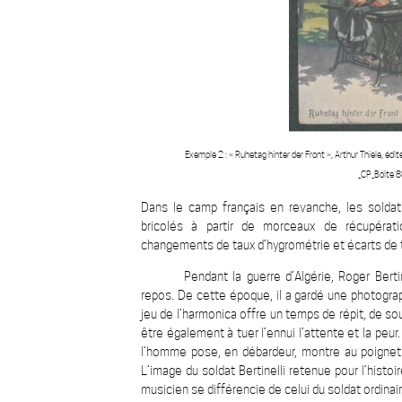
Exemple 2 : « Ruhetag hinter der Front », Arthur Thiele, é
_CP_Boîte 8
Dans le camp français en revanche, les solda
bricolés à partir de morceaux de récupérati
changements de taux d’hygrométrie et écarts de 
Pendant la guerre d’Algérie, Roger Bert
repos. De cette époque, il a gardé une photograph
jeu de l’harmonica offre un temps de répit, de so
être également à tuer l’ennui l’attente et la peur.
l’homme pose, en débardeur, montre au poignet et
L’image du soldat Bertinelli retenue pour l’histoi
musicien se différencie de celui du soldat ordinai