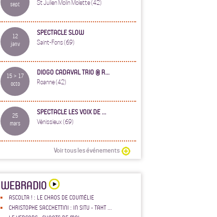
St Julien Molin Molette (42)
sept
SPECTACLE SLOW
12
Saint-Fons (69)
janv
DIOGO CADAVAL TRIO @ R...
15 > 17
Roanne (42)
octo
SPECTACLE LES VOIX DE ...
25
Vénissieux (69)
mars
Voir tous les événements
WEBRADIO
ASCOLTA ! : LE CHAOS DE COUMÉLIE
CHRISTOPHE SACCHETTINI : IN SITU - TAHT ...