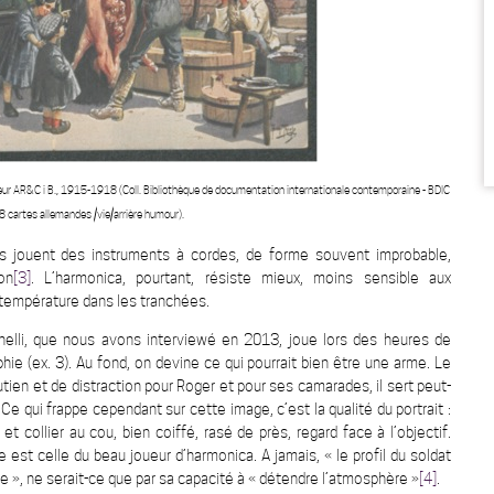
diteur AR&C i B., 1915-1918 (Coll. Bibliothèque de documentation internationale contemporaine - BDIC
8 cartes allemandes /vie/arrière humour).
ts jouent des instruments à cordes, de forme souvent improbable,
on
[3]
. L’harmonica, pourtant, résiste mieux, moins sensible aux
température dans les tranchées.
inelli, que nous avons interviewé en 2013, joue lors des heures de
ie (ex. 3). Au fond, on devine ce qui pourrait bien être une arme. Le
utien et de distraction pour Roger et pour ses camarades, il sert peut-
 Ce qui frappe cependant sur cette image, c’est la qualité du portrait :
 collier au cou, bien coiffé, rasé de près, regard face à l’objectif.
re est celle du beau joueur d’harmonica. A jamais, « le profil du soldat
re », ne serait-ce que par sa capacité à « détendre l’atmosphère »
[4]
.