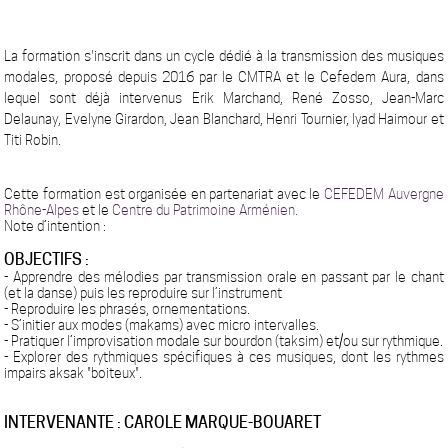
La formation s'inscrit dans un cycle dédié à la transmission des musiques
modales, proposé depuis 2016 par le CMTRA et le Cefedem Aura, dans
lequel sont déjà intervenus Erik Marchand, René Zosso, Jean-Marc
Delaunay, Evelyne Girardon, Jean Blanchard, Henri Tournier, Iyad Haimour et
Titi Robin.
Cette formation est organisée en partenariat avec le
CEFEDEM Auvergne
Rhône-Alpes
et le
Centre du Patrimoine Arménien.
Note d’intention :
OBJECTIFS :
- Apprendre des mélodies par transmission orale en passant par le chant
(et la danse) puis les reproduire sur l’instrument
- Reproduire les phrasés, ornementations.
-
S’initier aux modes (makams) avec micro intervalles.
-
Pratiquer l’improvisation modale sur bourdon (taksim) et/ou sur rythmique.
- Explorer des rythmiques spécifiques à ces musiques, dont les rythmes
impairs aksak "boiteux".
INTERVENANTE : CAROLE MARQUE-BOUARET