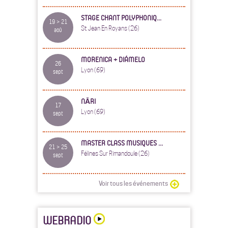
STAGE CHANT POLYPHONIQ...
19 > 21
St Jean En Royans (26)
aoû
MORENICA + DIÁMELO
26
Lyon (69)
sept
NĀRI
17
Lyon (69)
sept
MASTER CLASS MUSIQUES ...
21 > 25
Félines Sur Rimandoule (26)
sept
Voir tous les événements
WEBRADIO