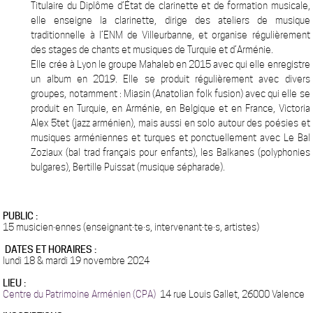
Titulaire du Diplôme d’État de clarinette et de formation musicale,
elle enseigne la clarinette, dirige des ateliers de musique
traditionnelle à l’ENM de Villeurbanne, et organise régulièrement
des stages de chants et musiques de Turquie et d’Arménie.
Elle crée à Lyon le groupe Mahaleb en 2015 avec qui elle enregistre
un album en 2019. Elle se produit régulièrement avec divers
groupes, notamment : Miasin (Anatolian folk fusion) avec qui elle se
produit en Turquie, en Arménie, en Belgique et en France, Victoria
Alex 5tet (jazz arménien), mais aussi en solo autour des poésies et
musiques arméniennes et turques et ponctuellement avec Le Bal
Zoziaux (bal trad français pour enfants), les Balkanes (polyphonies
bulgares), Bertille Puissat (musique sépharade).
PUBLIC :
15 musicien·ennes (enseignant·te·s, intervenant·te·s, artistes)
DATES ET HORAIRES :
lundi 18 & mardi 19 novembre 2024
LIEU :
Centre du Patrimoine Arménien (CPA)
14 rue Louis Gallet, 26000 Valence