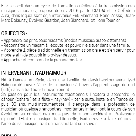
Elle s'inscrit dans un cycle de formations dédiées à la transmission des
musiques modales, proposé depuis 2016 par le CMTRA et le Cefedem
Aura, dans lequel sont déjà intervenus Erik Marchand, René Zosso, Jean-
Marc Delaunay, Evelyne Girardon, Jean Blanchard. et Henri Tournier.
OBJECTIFS :
• Apprendre les principaux maqams (modes musicaux arabo-ottomans)
• Reconnaître un maqam à l'écoute, et pouvoir le situer dans une famille.
• Apprendre 1 pièce traditionnelle en transmission orale et s'en servir pour
modèle afin de pouvoir improviser dessus.
• Approcher et comprendre la pensée modale.
INTERVENANT : IYAD HAIMOUR
Né à Damas, en Syrie, dans une famille de derviches-tourneurs, Iyad
Haimour découvre l’âme de la musique à travers l’apprentissage du oud
(luth) dans la tradition du moyen orient.
Sa passion pour les instruments traditionnels l’incitera à apprendre le
qânoun (cithare ) et la flûte « nay (ney) » par la suite. Installé en France de-
puis 30 ans, multi-instrumentiste, il s’engage dans la profession de
musicien où quelques rencontres importantes infléchiront le cours de son
évolution au contact des musiques de « son occident ». Professeur
diplômé d'Etat en musique traditionnelle, Iyad oeuvre à faire découvrir
l'âme de sa musique, tout en transmettant son savoir.