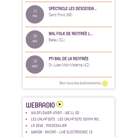
SPECTACLE LES DESCENDA...
13
Saint-Fons (69)
mai
BAL FOLK DE RENTRÉE L...
29
Belley (01)
aoû
PTI BAL DE LA RENTRÉE
19
St Julien Molin Molette (42)
sept
Voir tous les événements
WEBRADIO
WILDFLOWER UNION : WE'LL GO
LES CALYP'SOTS : LES CALYP'SOTS SONNY RO...
LA SÈVE : MICOCOULIER
WANGA : AIYZAN - LIVE ELECTROCHOC 13