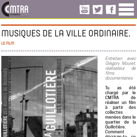
MUSIQUES DE LA VILLE ORDINAIRE.
LE FILM
Entretien avec
Grégory Mouret,
réalisateur de
films
documentaires.
Tu as été
chargé par le
CMTRA de
réaliser un film
à partir des
collectes
menées dans le
quartier de la
Guillotière.
Comment
décrirais-tu ce