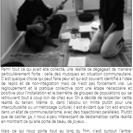
Parmi tout ce qui avait été collecté, une réalité se dégageait de manière
particulièrement forte : celle des musiques en situation communautaire.
C’est quelque chose qui peut faire peur et qui est souvent identifié à l’idée
de replis et de non-intégration mais ce n’est pas forcément vrai. Le
regroupement et la pratique collective sont une étape nécessaire et
positive pour l’installation et le bien-être de groupes de populations qui se
retrouvent tout à coup loin de chez eux. On a décidé de respecter cette
réalité du terrain. Même si, dans l’absolu on milite plutôt pour une
interculturalité ou un métissage culturel, il est évidant que l’on est encore
dans un état de communautarisme, avec des trajectoires parallèles. Plutôt
que de cacher ça, il nous a paru intéressant de dédramatiser cette réalité
en montrant ce qu’elle porte de beau, de joyeux…
Mais ce qui nous porte tout au long du film, c’est surtout l’entre-