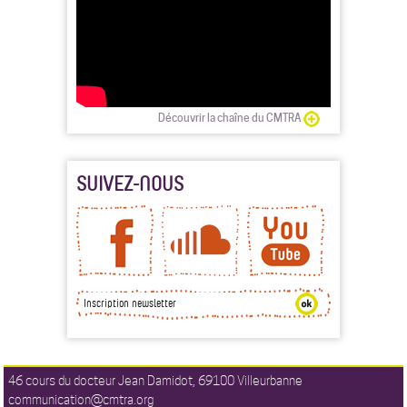
Découvrir la chaîne du CMTRA
SUIVEZ-NOUS
46 cours du docteur Jean Damidot, 69100 Villeurbanne
communication@cmtra.org