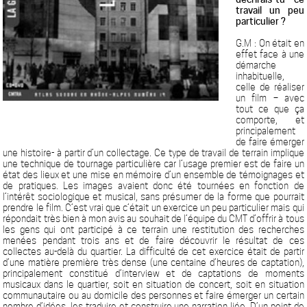
travail un peu
particulier ?
G.M : On était en
effet face à une
démarche
inhabituelle,
celle de réaliser
un film – avec
tout ce que ça
comporte, et
principalement
de faire émerger
une histoire- à partir d’un collectage. Ce type de travail de terrain implique
une technique de tournage particulière car l’usage premier est de faire un
état des lieux et une mise en mémoire d’un ensemble de témoignages et
de pratiques. Les images avaient donc été tournées en fonction de
l’intérêt sociologique et musical, sans présumer de la forme que pourrait
prendre le film. C’est vrai que c’était un exercice un peu particulier mais qui
répondait très bien à mon avis au souhait de l’équipe du CMT d’offrir à tous
les gens qui ont participé à ce terrain une restitution des recherches
menées pendant trois ans et de faire découvrir le résultat de ces
collectes au-delà du quartier. La difficulté de cet exercice était de partir
d’une matière première très dense (une centaine d’heures de captation),
principalement constitué d’interview et de captations de moments
musicaux dans le quartier, soit en situation de concert, soit en situation
communautaire ou au domicile des personnes et faire émerger un certain
nombre d’idées, les traduire et construire une narration liée. D’un point de