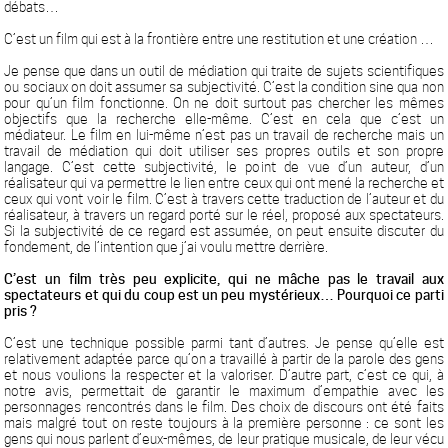
débats…
C’est un film qui est à la frontière entre une restitution et une création …
Je pense que dans un outil de médiation qui traite de sujets scientifiques
ou sociaux on doit assumer sa subjectivité. C’est la condition sine qua non
pour qu’un film fonctionne. On ne doit surtout pas chercher les mêmes
objectifs que la recherche elle-même. C’est en cela que c’est un
médiateur. Le film en lui-même n’est pas un travail de recherche mais un
travail de médiation qui doit utiliser ses propres outils et son propre
langage. C’est cette subjectivité, le point de vue d’un auteur, d’un
réalisateur qui va permettre le lien entre ceux qui ont mené la recherche et
ceux qui vont voir le film. C’est à travers cette traduction de l’auteur et du
réalisateur, à travers un regard porté sur le réel, proposé aux spectateurs.
Si la subjectivité de ce regard est assumée, on peut ensuite discuter du
fondement, de l’intention que j’ai voulu mettre derrière.
C’est un film très peu explicite, qui ne mâche pas le travail aux
spectateurs et qui du coup est un peu mystérieux… Pourquoi ce parti
pris ?
C’est une technique possible parmi tant d’autres. Je pense qu’elle est
relativement adaptée parce qu’on a travaillé à partir de la parole des gens
et nous voulions la respecter et la valoriser. D’autre part, c’est ce qui, à
notre avis, permettait de garantir le maximum d’empathie avec les
personnages rencontrés dans le film. Des choix de discours ont été faits
mais malgré tout on reste toujours à la première personne : ce sont les
gens qui nous parlent d’eux-mêmes, de leur pratique musicale, de leur vécu