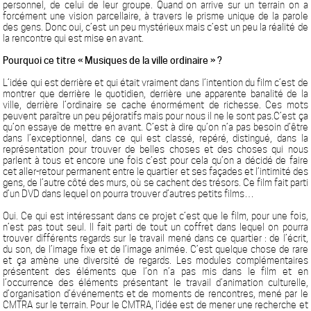
personnel, de celui de leur groupe. Quand on arrive sur un terrain on a
forcément une vision parcellaire, à travers le prisme unique de la parole
des gens. Donc oui, c’est un peu mystérieux mais c’est un peu la réalité de
la rencontre qui est mise en avant.
Pourquoi ce titre « Musiques de la ville ordinaire » ?
L’idée qui est derrière et qui était vraiment dans l’intention du film c’est de
montrer que derrière le quotidien, derrière une apparente banalité de la
ville, derrière l’ordinaire se cache énormément de richesse. Ces mots
peuvent paraître un peu péjoratifs mais pour nous il ne le sont pas.C’est ça
qu’on essaye de mettre en avant. C’est à dire qu’on n’a pas besoin d’être
dans l’exceptionnel, dans ce qui est classé, repéré, distingué, dans la
représentation pour trouver de belles choses et des choses qui nous
parlent à tous et encore une fois c’est pour cela qu’on a décidé de faire
cet aller-retour permanent entre le quartier et ses façades et l’intimité des
gens, de l’autre côté des murs, où se cachent des trésors. Ce film fait parti
d’un DVD dans lequel on pourra trouver d’autres petits films…
Oui. Ce qui est intéressant dans ce projet c’est que le film, pour une fois,
n’est pas tout seul. Il fait parti de tout un coffret dans lequel on pourra
trouver différents regards sur le travail mené dans ce quartier : de l’écrit,
du son, de l’image fixe et de l’image animée. C’est quelque chose de rare
et ça amène une diversité de regards. Les modules complémentaires
présentent des éléments que l’on n’a pas mis dans le film et en
l’occurrence des éléments présentant le travail d’animation culturelle,
d’organisation d’événements et de moments de rencontres, mené par le
CMTRA sur le terrain. Pour le CMTRA, l’idée est de mener une recherche et