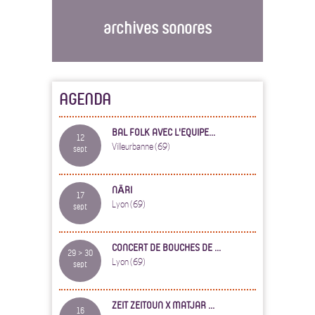
archives sonores
AGENDA
BAL FOLK AVEC L'EQUIPE...
12
Villeurbanne (69)
sept
NĀRI
17
Lyon (69)
sept
CONCERT DE BOUCHES DE ...
29 > 30
Lyon (69)
sept
ZEIT ZEITOUN X MATJAR ...
16