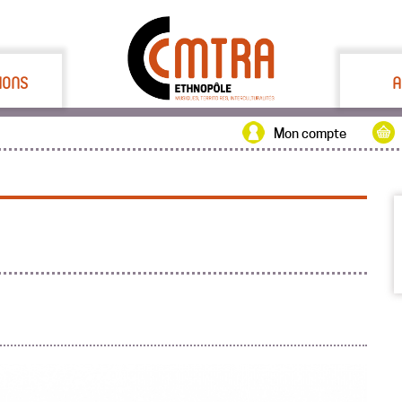
IONS
A
Mon compte