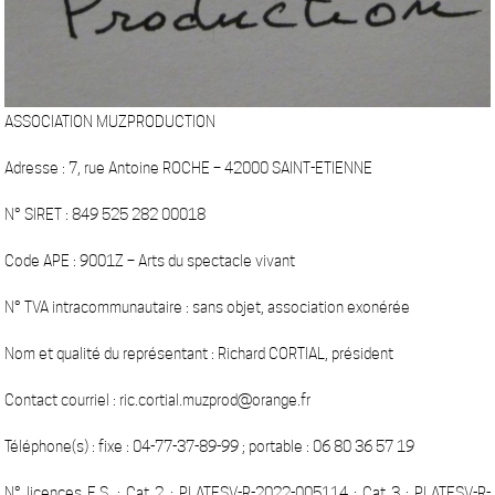
ASSOCIATION MUZPRODUCTION
Adresse : 7, rue Antoine ROCHE – 42000 SAINT-ETIENNE
N° SIRET : 849 525 282 00018
Code APE : 9001Z – Arts du spectacle vivant
N° TVA intracommunautaire : sans objet, association exonérée
Nom et qualité du représentant : Richard CORTIAL, président
Contact courriel : ric.cortial.muzprod@orange.fr
Téléphone(s) : fixe : 04-77-37-89-99 ; portable : 06 80 36 57 19
N° licences E.S. : Cat 2 : PLATESV-R-2022-005114 ; Cat 3 : PLATESV-R-