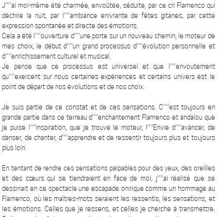
J''''ai moi-même été charmée, envoûtée, séduite, par ce cri Flamenco qui
déchire la nuit, par l''''ambiance enivrante de fêtes gitanes, par cette
expression spontanée et directe des émotions.
Cela a été l''''ouverture d''''une porte sur un nouveau chemin, le moteur de
mes choix, le début d''''un grand processus d''''évolution personnelle et
d''''enrichissement culturel et musical.
Je pense que ce processus est universel et que l''''envoutement
qu''''exercent sur nous certaines expériences et certains univers est le
point de départ de nos évolutions et de nos choix.
Je suis partie de ce constat et de ces sensations. C''''est toujours en
grande partie dans ce terreau d''''enchantement Flamenco et andalou que
je puise l''''inspiration, que je trouve le moteur, l''''Envie d''''avancer, de
danser, de chanter, d''''apprendre et de ressentir toujours plus et toujours
plus loin.
En tentant de rendre ces sensations palpables pour des yeux, des oreilles
et des cœurs qui se tiendraient en face de moi, j''''ai réalisé que se
dessinait en ce spectacle une escapade onirique comme un hommage au
Flamenco, où les maîtres-mots seraient les ressentis, les sensations, et
les émotions. Celles que je ressens, et celles je cherche à transmettre.