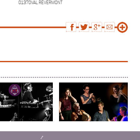
01370VAL REVERMONT
HEDELIK ORKESTAR P...
COLLECTIF BOSPHORE
Entre Mer Noire et Méditerranée,