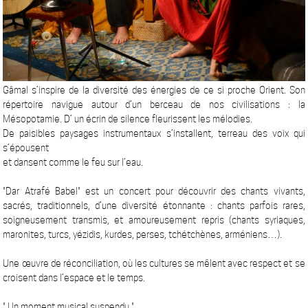
Gâmal s’inspire de la diversité des énergies de ce si proche Orient. Son
répertoire navigue autour d’un berceau de nos civilisations : la
Mésopotamie. D’ un écrin de silence fleurissent les mélodies.
De paisibles paysages instrumentaux s’installent, terreau des voix qui
s’épousent
et dansent comme le feu sur l’eau.
"Dar Atrafé Babel" est un concert pour découvrir des chants vivants,
sacrés, traditionnels, d’une diversité étonnante : chants parfois rares,
soigneusement transmis, et amoureusement repris (chants syriaques,
maronites, turcs, yézidis, kurdes, perses, tchétchènes, arméniens…).
Une œuvre de réconciliation, où les cultures se mêlent avec respect et se
croisent dans l’espace et le temps.
" Un moment musical suspendu."