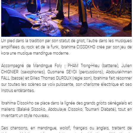
Un pied dans la tradition par son statut de griot, l’autre dans les musiques
amplifiées du rock et de la funk, Ibrahima CISSOKHO crée par son jeu de
kora une musique mandingue moderne.
Accompagné de Mandingue Foly : PHAM Trong-Hieu (batterie), Julien
CHIGNIER (saxophones), Ousmane SEYDI (percussions), Abdourakhman
FALL (basse) et Gilles Thomas DUROUX (régie son), Ibrahima fait résonner
sur toutes les scènes sa voix puissante, son charisme électrique et ses
instrus entêtantes.
Ibrahima Cissokho se place dans la lignée des grands griots sénégalais et
maliens (Balaké Sissoko, Abdoulaye Cissoko, Toumani Diabaté), tout en
inventant un style nouveau.
Ses chansons, en mandingue, wolof, français ou anglais, traitent de