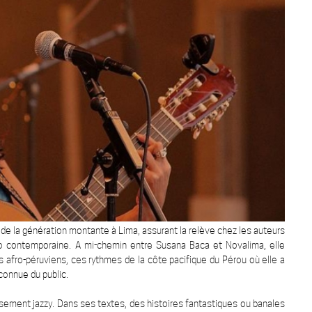
 de la génération montante à Lima, assurant la relève chez les auteurs
no contemporaine. A mi-chemin entre Susana Baca et Novalima, elle
s afro-péruviens, ces rythmes de la côte pacifique du Pérou où elle a
connue du public.
sement jazzy. Dans ses textes, des histoires fantastiques ou banales