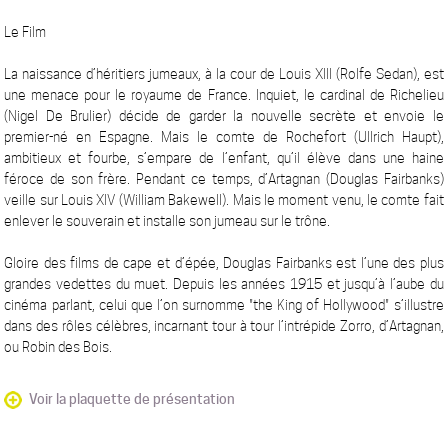
Le Film
La naissance d’héritiers jumeaux, à la cour de Louis XIII (Rolfe Sedan), est
une menace pour le royaume de France. Inquiet, le cardinal de Richelieu
(Nigel De Brulier) décide de garder la nouvelle secrète et envoie le
premier-né en Espagne. Mais le comte de Rochefort (Ullrich Haupt),
ambitieux et fourbe, s’empare de l’enfant, qu’il élève dans une haine
féroce de son frère. Pendant ce temps, d’Artagnan (Douglas Fairbanks)
veille sur Louis XIV (William Bakewell). Mais le moment venu, le comte fait
enlever le souverain et installe son jumeau sur le trône.
Gloire des films de cape et d’épée, Douglas Fairbanks est l’une des plus
grandes vedettes du muet. Depuis les années 1915 et jusqu’à l’aube du
cinéma parlant, celui que l’on surnomme "the King of Hollywood" s’illustre
dans des rôles célèbres, incarnant tour à tour l’intrépide Zorro, d’Artagnan,
ou Robin des Bois.
Voir la plaquette de présentation