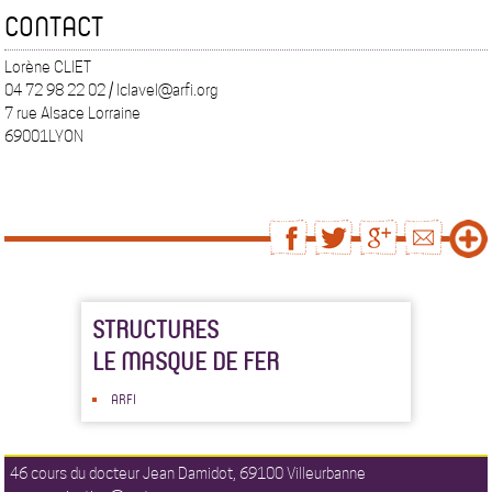
CONTACT
Lorène CLIET
04 72 98 22 02 / lclavel@arfi.org
7 rue Alsace Lorraine
69001LYON
STRUCTURES
LE MASQUE DE FER
ARFI
46 cours du docteur Jean Damidot, 69100 Villeurbanne