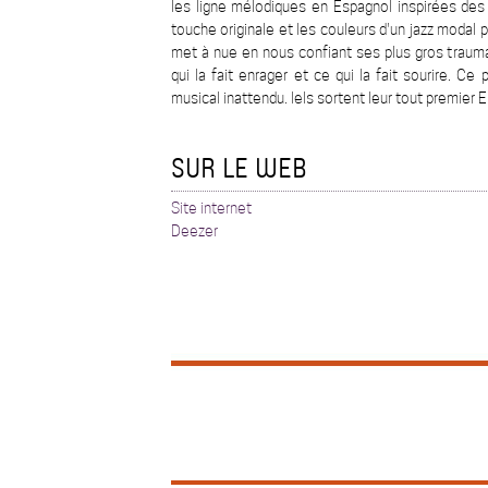
les ligne mélodiques en Espagnol inspirées des
touche originale et les couleurs d'un jazz modal 
met à nue en nous confiant ses plus gros traum
qui la fait enrager et ce qui la fait sourire. C
musical inattendu. Iels sortent leur tout premier 
SUR LE WEB
Site internet
Deezer