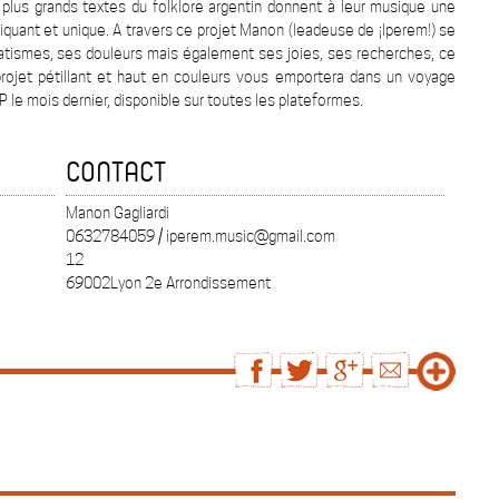
 plus grands textes du folklore argentin donnent à leur musique une
piquant et unique. A travers ce projet Manon (leadeuse de ¡Iperem!) se
atismes, ses douleurs mais également ses joies, ses recherches, ce
e projet pétillant et haut en couleurs vous emportera dans un voyage
EP le mois dernier, disponible sur toutes les plateformes.
CONTACT
Manon Gagliardi
0632784059 / iperem.music@gmail.com
12
69002Lyon 2e Arrondissement