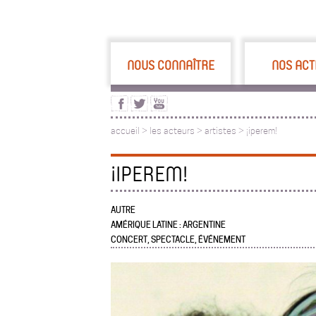
NOUS CONNAÎTRE
NOS ACT
accueil
>
les acteurs
>
artistes >
¡iperem!
¡IPEREM!
AUTRE
AMÉRIQUE LATINE : ARGENTINE
CONCERT, SPECTACLE, ÉVÉNEMENT