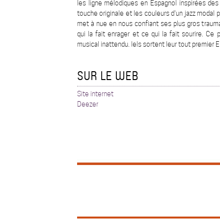
les ligne mélodiques en Espagnol inspirées des
touche originale et les couleurs d'un jazz modal 
met à nue en nous confiant ses plus gros traum
qui la fait enrager et ce qui la fait sourire. C
musical inattendu. Iels sortent leur tout premier 
SUR LE WEB
Site internet
Deezer