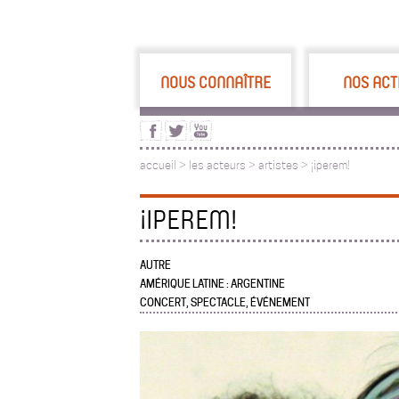
NOUS CONNAÎTRE
NOS ACT
accueil
>
les acteurs
>
artistes >
¡iperem!
¡IPEREM!
AUTRE
AMÉRIQUE LATINE : ARGENTINE
CONCERT, SPECTACLE, ÉVÉNEMENT