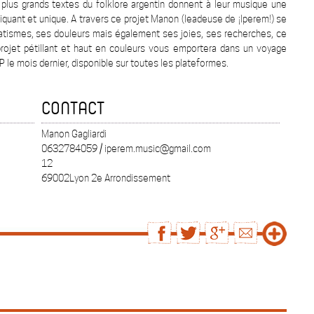
 plus grands textes du folklore argentin donnent à leur musique une
piquant et unique. A travers ce projet Manon (leadeuse de ¡Iperem!) se
atismes, ses douleurs mais également ses joies, ses recherches, ce
e projet pétillant et haut en couleurs vous emportera dans un voyage
EP le mois dernier, disponible sur toutes les plateformes.
CONTACT
Manon Gagliardi
0632784059 / iperem.music@gmail.com
12
69002Lyon 2e Arrondissement