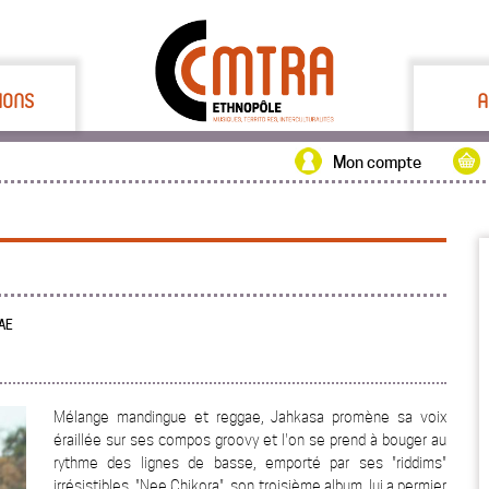
IONS
A
Mon compte
AE
Mélange mandingue et reggae, Jahkasa promène sa voix
éraillée sur ses compos groovy et l'on se prend à bouger au
rythme des lignes de basse, emporté par ses "riddims"
irrésistibles. "Nee Chikora", son troisième album, lui a permier