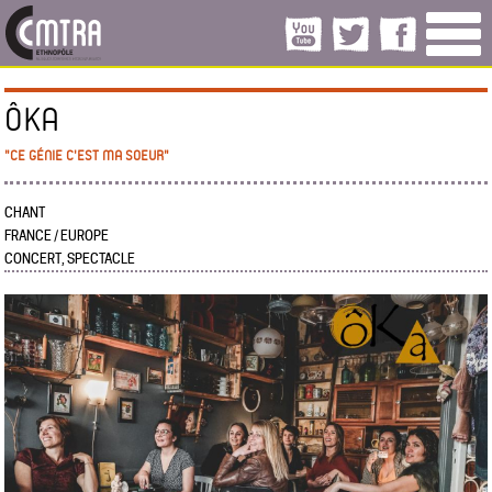
ÔKA
"CE GÉNIE C'EST MA SOEUR"
CHANT
FRANCE / EUROPE
CONCERT, SPECTACLE