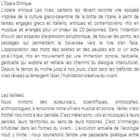
L'Opéra Onirique
L'opéra onirique Les rives, certains les rêvent raconte une épopée
inspirée de la culture greco-salentine de la botte de l'Italie, à partir de
textes engagés grecs et italiens, antiques et contemporains, mis en
musique et arrangés pour un chœur de 20 personnes. Dans l'intention
d'ouvrir des espaces d'expression polyphonique, de trouver les ponts, les
passages qui permettent la traversée vers la rive d'en face.
L'appropriation des mots des poètes et des peuples est ici un acte
po.é.li.tique, mis en mouvement par une immersion sonore, textuelle,
gestuelle qui explore et retrace les chemins du dialogue interculturel.
Depuis le temps du mythe jusqu'à nos jours, c'est dans les tréfonds de
rives rêvées qu'émergent l'élan, l'hybridation créative du vivant.
Les Veillées
Nous invitons des auteur.ice.s, scientifiques, philosophes,
anthropologues, à rencontrer notre univers musical et sonore. Veiller, c'est
frotter nos mots à leur pensée. C'est mêler sons, voix et musiques à leurs
paroles, leurs territoires, au sens de leurs histoires. C'est s'immerger,
s'hybrider dans les formes du vivant... L'évolution actuelle de l'écologie
nous y invite : nous souhaitons tendre une passerelle poétique entre