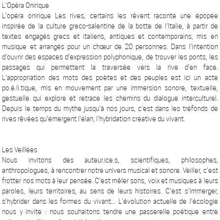
L'Opéra Onirique
L'opéra onirique Les rives, certains les rêvent raconte une épopée
inspirée de la culture greco-salentine de la botte de l'Italie, à partir de
textes engagés grecs et italiens, antiques et contemporains, mis en
musique et arrangés pour un chœur de 20 personnes. Dans l'intention
d'ouvrir des espaces d'expression polyphonique, de trouver les ponts, les
passages qui permettent la traversée vers la rive d'en face.
L'appropriation des mots des poètes et des peuples est ici un acte
po.é.li.tique, mis en mouvement par une immersion sonore, textuelle,
gestuelle qui explore et retrace les chemins du dialogue interculturel.
Depuis le temps du mythe jusqu'à nos jours, c'est dans les tréfonds de
rives rêvées qu'émergent l'élan, l'hybridation créative du vivant.
Les Veillées
Nous invitons des auteur.ice.s, scientifiques, philosophes,
anthropologues, à rencontrer notre univers musical et sonore. Veiller, c'est
frotter nos mots à leur pensée. C'est mêler sons, voix et musiques à leurs
paroles, leurs territoires, au sens de leurs histoires. C'est s'immerger,
s'hybrider dans les formes du vivant... L'évolution actuelle de l'écologie
nous y invite : nous souhaitons tendre une passerelle poétique entre