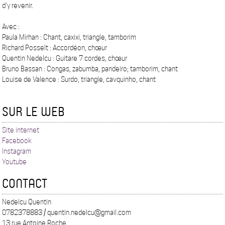
d'y revenir.
Avec :
Paula Mirhan : Chant, caxixi, triangle, tamborim
Richard Posselt : Accordéon, chœur
Quentin Nedelcu : Guitare 7 cordes, chœur
Bruno Bassan : Congas, zabumba, pandeiro; tamborim, chant
Louise de Valence : Surdo, triangle, cavquinho, chant
SUR LE WEB
Site internet
Facebook
Instagram
Youtube
CONTACT
Nedelcu Quentin
0782378883 / quentin.nedelcu@gmail.com
13 rue Antoine Roche