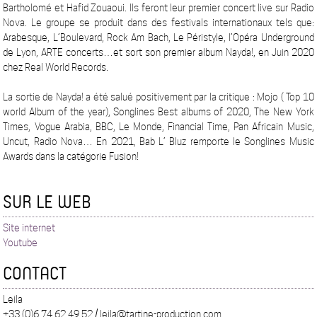
Bartholomé et Hafid Zouaoui. Ils feront leur premier concert live sur Radio
Nova. Le groupe se produit dans des festivals internationaux tels que:
Arabesque, L’Boulevard, Rock Am Bach, Le Péristyle, l’Opéra Underground
de Lyon, ARTE concerts…et sort son premier album Nayda!, en Juin 2020
chez Real World Records.
La sortie de Nayda! a été salué positivement par la critique : Mojo ( Top 10
world Album of the year), Songlines Best albums of 2020, The New York
Times, Vogue Arabia, BBC, Le Monde, Financial Time, Pan Africain Music,
Uncut, Radio Nova… En 2021, Bab L’ Bluz remporte le Songlines Music
Awards dans la catégorie Fusion!
SUR LE WEB
Site internet
Youtube
CONTACT
Leila
+33 (0)6 74 62 49 52 / leila@tartine-production.com