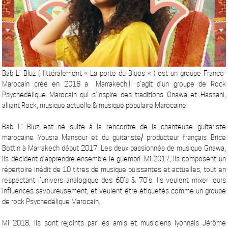
Bab L’ Bluz ( littéralement « La porte du Blues « ) est un groupe Franco-
Marocain créé en 2018 a Marrakech.Il s’agit d’un groupe de Rock
Psychédélique Marocain qui s’inspire des traditions Gnawa et Hassani,
alliant Rock, musique actuelle & musique populaire Marocaine.
Bab L’ Bluz est né suite à la rencontre de la chanteuse guitariste
marocaine Yousra Mansour et du guitariste/ producteur français Brice
Bottin à Marrakech début 2017. Les deux passionnés de musique Gnawa,
ils décident d’apprendre ensemble le guembri. Mi 2017, ils composent un
répertoire inédit de 10 titres de musique puissantes et actuelles, tout en
respectant l’univers analogique des 60’s & 70’s. Ils veulent mixer leurs
influences savoureusement, et veulent être étiquetés comme un groupe
de rock Psychédélique Marocain.
Mi 2018, ils sont rejoints par les amis et musiciens lyonnais Jérôme