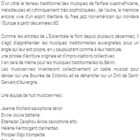
D’un côté le terreau traditionnel des musiques de fanfare ouest-africaine,
mélodieuses et rythmiquement très sophistiquées ; de l’autre, la mémoire
encore vive d’un esprit libertaire du free jazz noir-américain qui inondera
l’Europe à partir des années 60.
Comme les artistes de L’Excentrale le font depuis plusieurs décennies, il
s’agit d’appréhender les musiques traditionnelles auvergnates sous un
angle qui leur est propre, en y saupoudrant comme à leur habitude,
une pincée d’écriture originale et d’improvisations collectives.
Il en sera de même pour les musiques traditionnelles du Bénin.
Les musicien.nes inventeront collectivement un cadre musical pour
danser sur une Bourrée de Cotonou et se déhancher sur un Zinli de Saint-
Gervais-d’Auvergne.
Une équipe de huit musicien-nes :
Jeanne Michard saxophone ténor
Elvire Jouve batterie
Ebenezer Zesahou Akloe saxophone alto
Hélène Kermorgant clarinettes
Prosper Odjo trompette