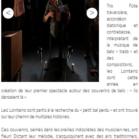
Trio flûte
<
>
traversière,
accordéon
diatonique et
contrebasse,
interprétant de
la musique de
bals « trads » et
des
compositions,
les Lointains
sont cette
année en
création de leur premier spectacle autour des souvenirs de bals : « Ils
dansaient là ».
Les Lointains sont partis à la recherche du « petit bal perdu » et ont trouvé
sur leur chemin de multiples histoires.
Ces souvenirs, semés dans les oreilles indiscrètes des musicien·nes, ont
fleuri! Dictant leur mélodie, s'acquoquinant avec des airs traditionnels,