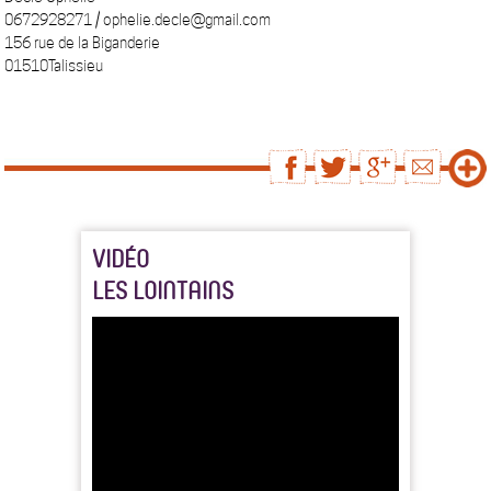
0672928271 / ophelie.decle@gmail.com
156 rue de la Biganderie
01510Talissieu
VIDÉO
LES LOINTAINS