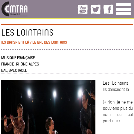
LES LOINTAINS
ILS DANSAIENT LÀ / LE BAL DES LOINTAINS
MUSIQUE FRANÇAISE
FRANCE : RHÔNE-ALPES
BAL, SPECTACLE
Les Lointains –
Ils dansaient là
(« Non, je ne me
souviens plus du
nom du bal
perdu... »)