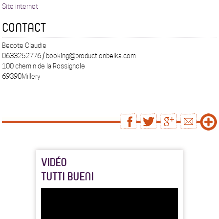
Site internet
CONTACT
Becote Claudie
0633252776 / booking@productionbelka.com
100 chemin de la Rossignole
69390Millery
VIDÉO
TUTTI BUENI