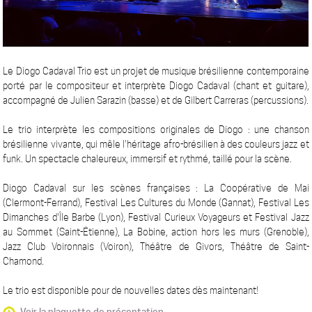
Le Diogo Cadaval Trio est un projet de musique brésilienne contemporaine
porté par le compositeur et interprète Diogo Cadaval (chant et guitare),
accompagné de Julien Sarazin (basse) et de Gilbert Carreras (percussions).
Le trio interprète les compositions originales de Diogo : une chanson
brésilienne vivante, qui mêle l'héritage afro-brésilien à des couleurs jazz et
funk. Un spectacle chaleureux, immersif et rythmé, taillé pour la scène.
Diogo Cadaval sur les scènes françaises : La Coopérative de Mai
(Clermont-Ferrand), Festival Les Cultures du Monde (Gannat), Festival Les
Dimanches d'Île Barbe (Lyon), Festival Curieux Voyageurs et Festival Jazz
au Sommet (Saint-Étienne), La Bobine, action hors les murs (Grenoble),
Jazz Club Voironnais (Voiron), Théâtre de Givors, Théâtre de Saint-
Chamond.
Le trio est disponible pour de nouvelles dates dès maintenant!