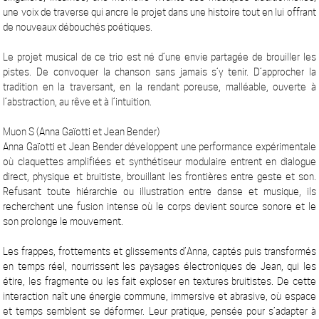
une voix de traverse qui ancre le projet dans une histoire tout en lui offrant
de nouveaux débouchés poétiques.
Le projet musical de ce trio est né d’une envie partagée de brouiller les
pistes. De convoquer la chanson sans jamais s’y tenir. D’approcher la
tradition en la traversant, en la rendant poreuse, malléable, ouverte à
l’abstraction, au rêve et à l’intuition.
Muon S (Anna Gaïotti et Jean Bender)
Anna Gaïotti et Jean Bender développent une performance expérimentale
où claquettes amplifiées et synthétiseur modulaire entrent en dialogue
direct, physique et bruitiste, brouillant les frontières entre geste et son.
Refusant toute hiérarchie ou illustration entre danse et musique, ils
recherchent une fusion intense où le corps devient source sonore et le
son prolonge le mouvement.
Les frappes, frottements et glissements d’Anna, captés puis transformés
en temps réel, nourrissent les paysages électroniques de Jean, qui les
étire, les fragmente ou les fait exploser en textures bruitistes. De cette
interaction naît une énergie commune, immersive et abrasive, où espace
et temps semblent se déformer. Leur pratique, pensée pour s’adapter à