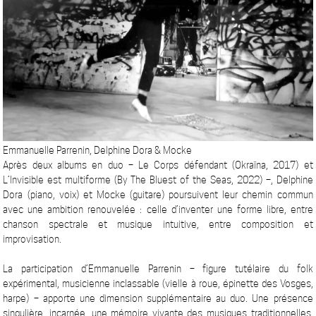
Emmanuelle Parrenin, Delphine Dora & Mocke
Après deux albums en duo – Le Corps défendant (Okraïna, 2017) et
L’Invisible est multiforme (By The Bluest of the Seas, 2022) –, Delphine
Dora (piano, voix) et Mocke (guitare) poursuivent leur chemin commun
avec une ambition renouvelée : celle d’inventer une forme libre, entre
chanson spectrale et musique intuitive, entre composition et
improvisation.
La participation d’Emmanuelle Parrenin – figure tutélaire du folk
expérimental, musicienne inclassable (vielle à roue, épinette des Vosges,
harpe) – apporte une dimension supplémentaire au duo. Une présence
singulière, incarnée, une mémoire vivante des musiques traditionnelles,