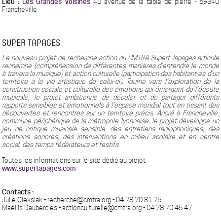
Lieu :
Les Grandes Voisines
40 avenue de la table de pierre - 69340
Francheville
SUPER TAPAGES
Le nouveau projet de recherche-action du CMTRA Supert Tapages articule
recherche (compréhension de différentes manières d’entendre le monde
à travers la musique) et action culturelle (participation des habitant·es d’un
territoire à la vie artistique de celui-ci). Tourné vers l’exploration de la
construction sociale et culturelle des émotions qui émergent de l’écoute
musicale, le projet ambitionne de déceler et de partager différents
rapports sensibles et émotionnels à l’espace mondial tout en tissant des
découvertes et rencontres sur un territoire précis. Ancré à Francheville,
commune périphérique de la métropole lyonnaise, le projet développe un
jeu de critique musicale sensible, des entretiens radiophoniques, des
créations sonores, des interventions en milieu scolaire et en centre
social, des temps fédérateurs et festifs.
Toutes les informations sur le site dédié au projet
www.supertapages.com
Contacts :
Julie Oleksiak - recherche@cmtra.org - 04 78 70 81 75
Maëllis Daubercies - actionculturelle@cmtra.org - 04 78 70 45 47