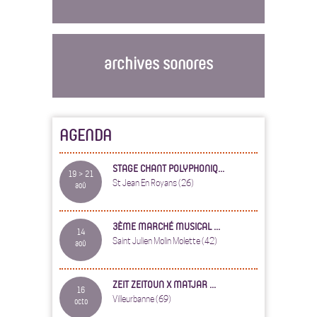
archives sonores
AGENDA
STAGE CHANT POLYPHONIQ...
19 > 21
St Jean En Royans (26)
aoû
3ÈME MARCHÉ MUSICAL ...
14
Saint Julien Molin Molette (42)
aoû
ZEIT ZEITOUN X MATJAR ...
16
Villeurbanne (69)
octo