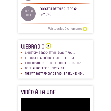
CONCERT DE THIBAUT PR�...
29 > 30
Lyon (69)
octo
Voir tous les événements
WEBRADIO
CHRISTOPHE SACCHETTINI : DJAL "TROU...
LE PROJET SCHINÉAR : INDIEN - LE PROJET...
L'ORCHESTRION DE LA MER NOIRE : KOPANITZ...
NOELLA RAOELISON : NOSTALGIE
THE FAT BASTARD GANG BAND : BABEL KESKID...
VIDÉO À LA UNE